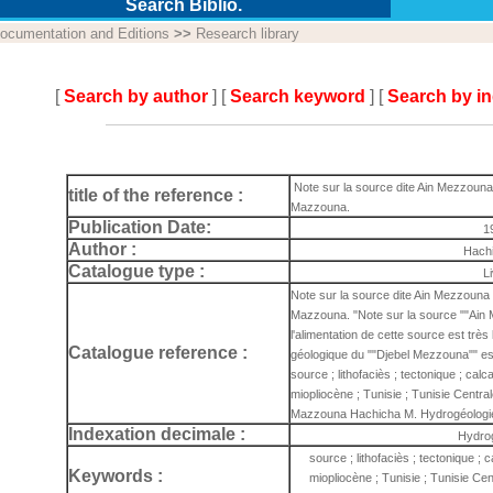
Search Biblio.
ocumentation and Editions
>>
Research library
[
Search by author
] [
Search keyword
] [
Search by i
Note sur la source dite Ain Mezzouna 
title of the reference :
Mazzouna.
Publication Date:
1
Author :
Hach
Catalogue type :
L
Note sur la source dite Ain Mezzouna 
Mazzouna. "Note sur la source ""Ain
l'alimentation de cette source est très 
Catalogue reference :
géologique du ""Djebel Mezzouna"" es
source ; lithofaciès ; tectonique ; cal
miopliocène ; Tunisie ; Tunisie Centra
Mazzouna Hachicha M. Hydrogéologi
Indexation decimale :
Hydro
source ; lithofaciès ; tectonique ; 
Keywords :
miopliocène ; Tunisie ; Tunisie Ce