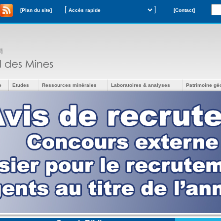
[
]
[Plan du site]
[Contact]
e
Etudes
Ressources minérales
Laboratoires & analyses
Patrimoine gé