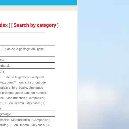
ndex
] [
Search by category
]
. Etude de la géologie du Djebel
957
icha M.
ivre
. Etude de la géologie du Djebel
 Mezzouna"" montrant surtout que
locale et fort réduite. Une étude
t présente aussi dans ce rapport."
caire ; Maestrichtien ; Campanien ;
le ; J. Bou Hedma ; Meknassi ; J.
e
géologie
calcaire ; Maestrichtien ; Campanien ;
ntrale ; J. Bou Hedma ; Meknassi ; J.