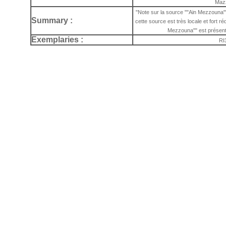
Maz
"Note sur la source ""Ain Mezzouna""
Summary :
cette source est très locale et fort r
Mezzouna"" est présent
Exemplaries :
RI