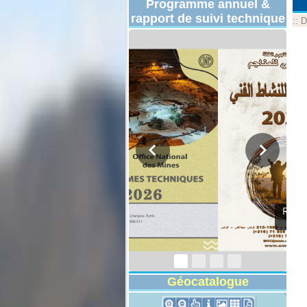
Programme annuel &
rapport de suivi technique
::
D
Programmes
Techniques 2026
Géocatalogue