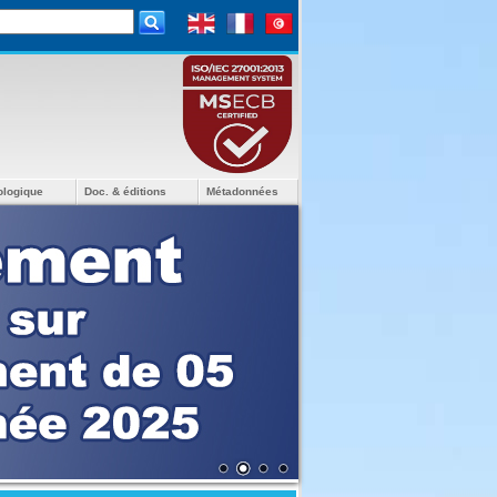
ologique
Doc. & éditions
Métadonnées