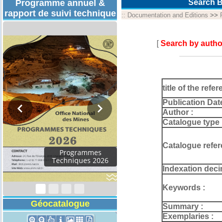
Programme annuel &
Search B
rapport de suivi technique
::
Documentation and Editions
>>
[
Search by autho
title of the refer
Publication Dat
Author :
Catalogue type 
Catalogue refer
Rapport d'activités
2024
Indexation deci
Keywords :
Géocatalogue
Summary :
Exemplaries :