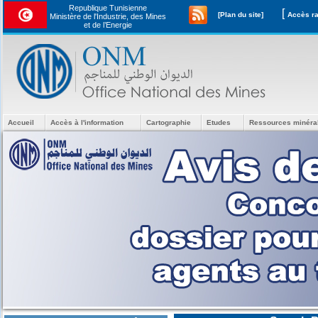
Republique Tunisienne
[
[Plan du site]
Ministère de l'Industrie, des Mines
et de l’Energie
Accueil
Accès à l'information
Cartographie
Etudes
Ressources minéra