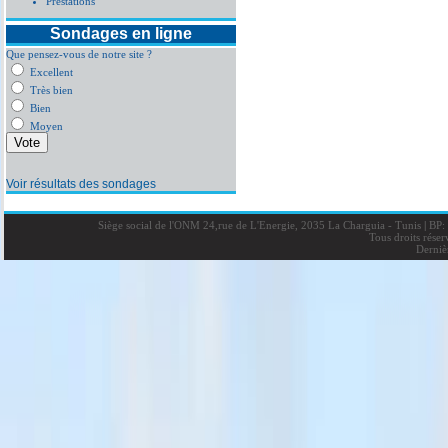
Prestations
Sondages en ligne
Que pensez-vous de notre site ?
Excellent
Très bien
Bien
Moyen
Voir résultats des sondages
Siège social de l'ONM 24,rue de L'Energie, 2035 La Charguia - Tunis
|
BP: 
Tous droits rése
Derniè