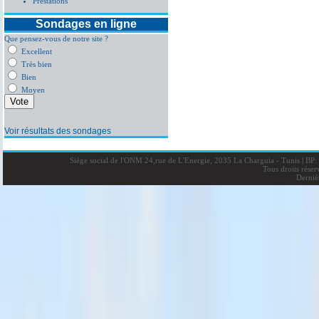
Prestations
Sondages en ligne
Que pensez-vous de notre site ?
Excellent
Très bien
Bien
Moyen
Voir résultats des sondages
Siège social de l'ONM 24,rue de L'Energie, 2035 La Charguia - Tunis
|
BP: 
Tous droits rése
Derniè