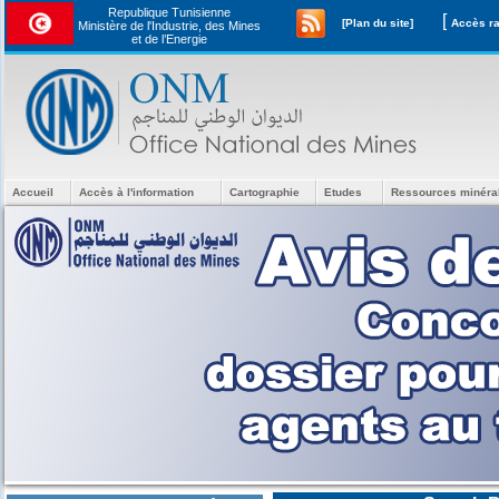
Republique Tunisienne
[
[Plan du site]
Ministère de l'Industrie, des Mines
et de l’Energie
Accueil
Accès à l'information
Cartographie
Etudes
Ressources minéra