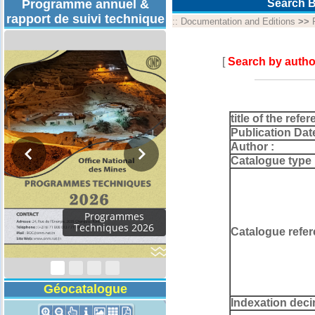
Programme annuel &
Search B
rapport de suivi technique
::
Documentation and Editions
>>
[
Search by autho
title of the refer
Publication Dat
Author :
Catalogue type 
Programmes
Techniques 2026
Catalogue refer
Géocatalogue
Indexation deci