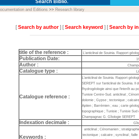
Search Biblio.
ocumentation and Editions
>>
Research library
[
Search by author
] [
Search keyword
] [
Search by i
title of the reference :
L'anticlinal de Souinia. Rapport géolo
Publication Date:
1
Author :
Champa
Catalogue type :
L
L'anticlinal de Souinia. Rapport géolog
SEREPT sur l'anticlinal de Souinia. Il d
l'hydrogéologie ainsi que l'interêt au 
Tunisie Centre-Sud. anticlinal ; Cénoma
Catalogue reference :
dolomie ; Gypse ; tectonique ; calcaire ;
Aptien ; Barrémien ; eau ; carte géologi
topographique ; Tunisie ; Tunisie Sud 
Champagnac G. Gîtologie SEREPT
Indexation decimale :
Gît
anticlinal ; Cénomanien ; stratigraphi
tectonique ; calcaire ; synclinal ; faill
Keywords :