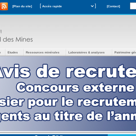
[
]
[Plan du site]
[Contact]
e
Etudes
Ressources minérales
Laboratoires & analyses
Patrimoine gé