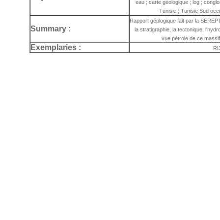
eau ; carte géologique ; log ; conglo
Tunisie ; Tunisie Sud occi
Rapport géplogique fait par la SEREPT s
Summary :
la stratigraphie, la tectonique, l'hydr
vue pétrole de ce massif
Exemplaries :
RI