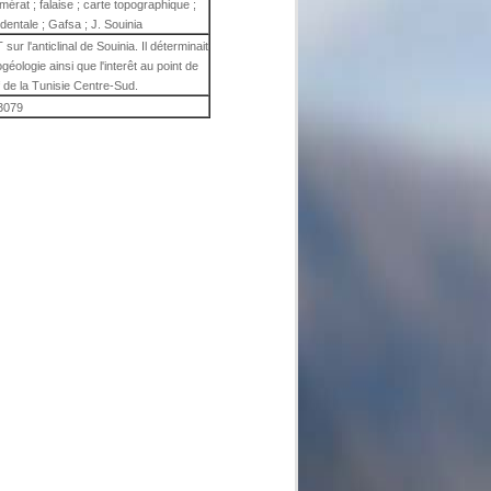
mérat ; falaise ; carte topographique ;
dentale ; Gafsa ; J. Souinia
ur l'anticlinal de Souinia. Il déterminait
ogéologie ainsi que l'interêt au point de
 de la Tunisie Centre-Sud.
3079