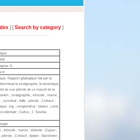
ndex
] [
Search by category
]
gique.
949
gnac G.
ivre
ique. Rapport géplogique fait par la
éterminait la stratigraphie, la tectonique,
point de vue pétrole de ce massif de la
nien ; stratigraphie ; kfossile ; marne ;
 synclinal ; faille ; pétrole ; Crétacé ;
que ; log ; conglomérat ; falaise ; carte
occidentale ; Gafsa ; J. Souinia
ologie
e ; kfossile ; marne ; dolomie ; Gypse ;
e ; pétrole ; Crétacé ; Aptien ; Barrémien ;