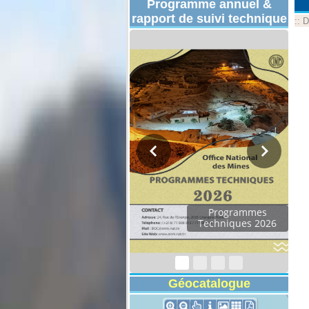
Programme annuel &
rapport de suivi technique
::
D
Programmes
Techniques 2026
Géocatalogue