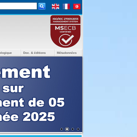
ologique
Doc. & éditions
Métadonnées