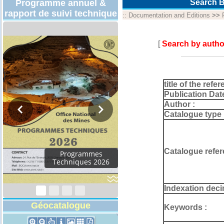
Programme annuel &
Search B
rapport de suivi technique
::
Documentation and Editions
>>
[
Search by autho
title of the refer
Publication Dat
Author :
Catalogue type 
Catalogue refer
Rapport d'activités
2024
Indexation deci
Géocatalogue
Keywords :