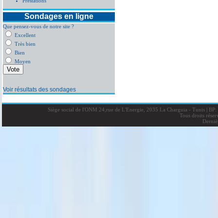
Prestations
Sondages en ligne
Que pensez-vous de notre site ?
Excellent
Très bien
Bien
Moyen
Voir résultats des sondages
Siège social de l'ONM 24,rue de L'Energie, 2035 La Charguia - Tunis
|
BP: 
Tous droits rése
Derniè