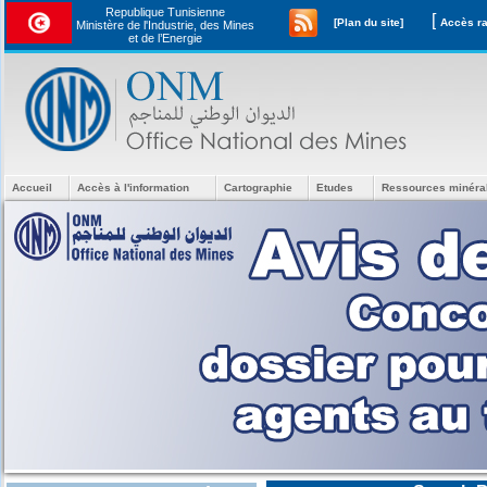
Republique Tunisienne
[
[Plan du site]
Ministère de l'Industrie, des Mines
et de l’Energie
Accueil
Accès à l'information
Cartographie
Etudes
Ressources minéra