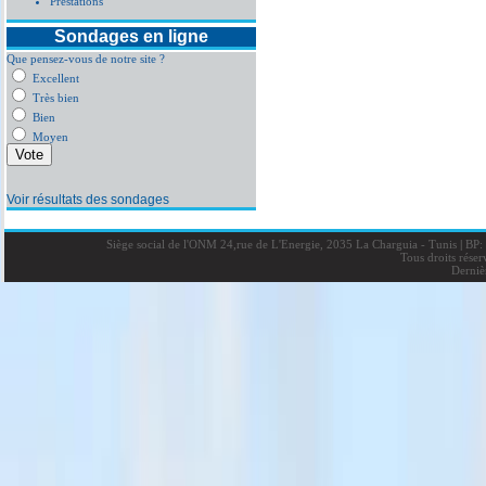
Prestations
Sondages en ligne
Que pensez-vous de notre site ?
Excellent
Très bien
Bien
Moyen
Voir résultats des sondages
Siège social de l'ONM 24,rue de L'Energie, 2035 La Charguia - Tunis
|
BP: 
Tous droits rése
Derniè