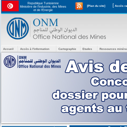
Republique Tunisienne
[
[Plan du site]
Ministère de l'Industrie, des Mines
et de l’Energie
Accueil
Accès à l'information
Cartographie
Etudes
Ressources minéra