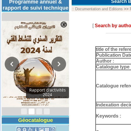
Programme annuel &
Search B
rapport de suivi technique
::
Documentation and Editions
>>
[
Search by autho
title of the refer
Publication Dat
Author :
Catalogue type 
Catalogue refer
Programmes
Techniques 2026
Indexation deci
Keywords :
Géocatalogue