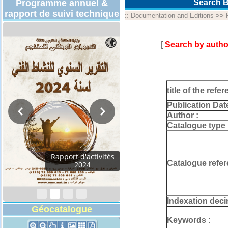
Programme annuel &
Search B
rapport de suivi technique
::
Documentation and Editions
>>
[
Search by autho
title of the refer
Publication Dat
Author :
Catalogue type 
Rapport d'activités
Catalogue refer
2024
Indexation deci
Géocatalogue
Keywords :