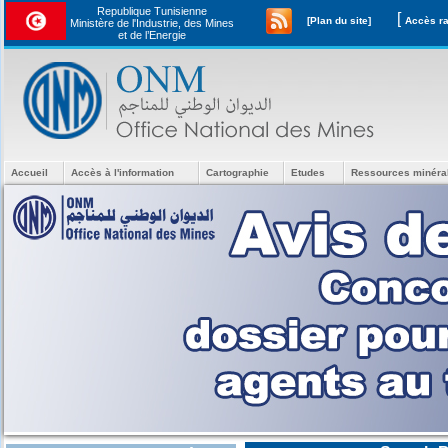
Republique Tunisienne
[
[Plan du site]
Ministère de l'Industrie, des Mines
et de l’Energie
Accueil
Accès à l'information
Cartographie
Etudes
Ressources minéra