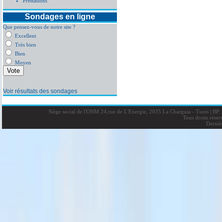
Prestations
Sondages en ligne
Que pensez-vous de notre site ?
Excellent
Très bien
Bien
Moyen
Voir résultats des sondages
Siège social de l'ONM 24,rue de L'Energie, 2035 La Charguia - Tunis
|
BP: 
Tous droits rése
Derniè