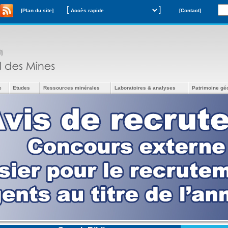
[
]
[Plan du site]
[Contact]
e
Etudes
Ressources minérales
Laboratoires & analyses
Patrimoine gé