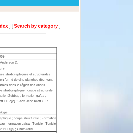
ndex
] [
Search by category
]
959
, Anderson D.
ivre
s stratigraphiques et structurales
port formé de cinq planches décrivant
urales dans la région des chotts.
 stratigraphique ; coupe structurale ;
mation Zebbag ; formation gafsa ;
t El Fejjaj ; Chott Jerid Kraft G.R.
ologie
raphique ; coupe structurale ; Formation
bag ; formation gafsa ; Tunisie ; Tunisie
t El Fejjaj ; Chott Jerid