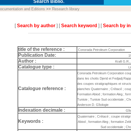
Search Biblio.
ocumentation and Editions
>>
Research library
[
Search by author
] [
Search keyword
] [
Search by i
title of the reference :
Conorada Petroleum Corporation
Publication Date:
1
Author :
Kraft G.R.
Catalogue type :
L
Conorada Petroleum Corporation coupe
dans les chotts Djerid et Fedjadj Rap
des coupes stratigraphiques et struct
Catalogue reference :
planches Quaternaire ; Crétacé ; coupe
Formation Abiod ; formation Aleg ; for
Tunisie ; Tunisie Sud occidentale ; Chot
Anderson D. Gîtologie
Indexation decimale :
Gît
Quaternaire ; Crétacé ; coupe stratig
Keywords :
Abiod ; formation Aleg ; formation Zeb
Sud occidentale ; Chot