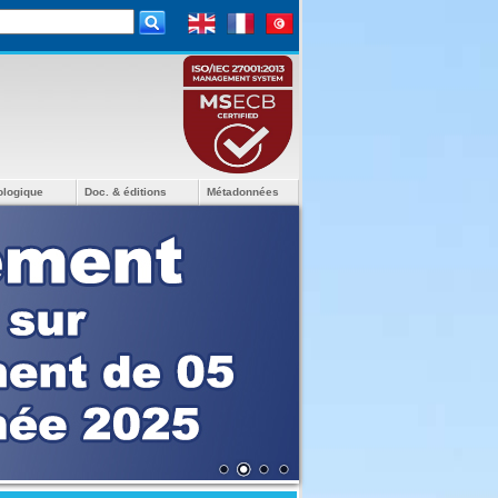
ologique
Doc. & éditions
Métadonnées