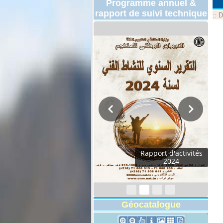
Programme annuel &
rapport de suivi technique
::
D
Rapport d'activités
2024
Géocatalogue