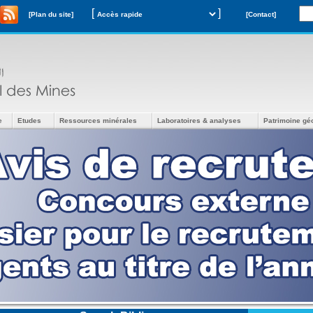
[
]
[Plan du site]
[Contact]
e
Etudes
Ressources minérales
Laboratoires & analyses
Patrimoine gé