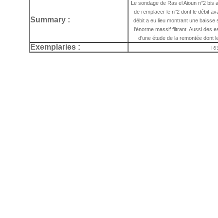
Le sondage de Ras el Aioun n°2 bis a
de remplacer le n°2 dont le débit a
Summary :
débit a eu lieu montrant une baisse 
l'énorme massif filtrant. Aussi des
d'une étude de la remontée dont le
Exemplaries :
RI