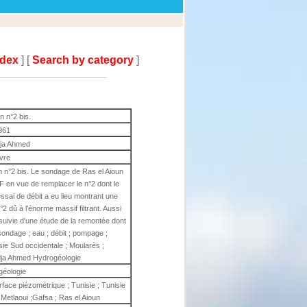
ndex
] [
Search by category
]
n n°2 bis.
961
ja Ahmed
ivre
n n°2 bis. Le sondage de Ras el Aioun
IF en vue de remplacer le n°2 dont le
ssai de débit a eu lieu montrant une
°2 dû à l'énorme massif filtrant. Aussi
ivie d'une étude de la remontée dont
 sondage ; eau ; débit ; pompage ;
sie Sud occidentale ; Moularès ;
adja Ahmed Hydrogéologie
géologie
rface piézométrique ; Tunisie ; Tunisie
 Metlaoui ;Gafsa ; Ras el Aioun