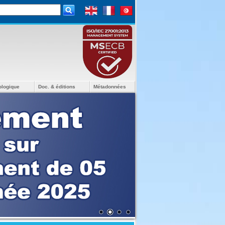
ologique
Doc. & éditions
Métadonnées