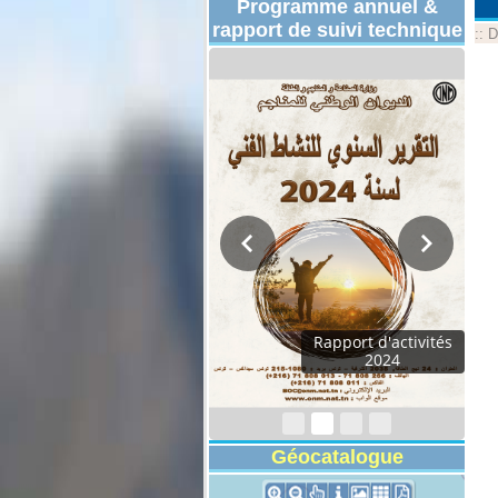
Programme annuel &
rapport de suivi technique
::
D
Rapport d'activités
2024
Géocatalogue