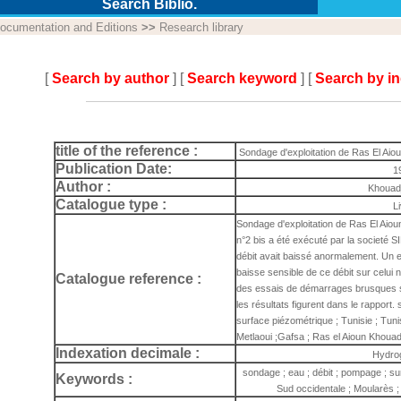
Search Biblio.
ocumentation and Editions
>>
Research library
[
Search by author
] [
Search keyword
] [
Search by i
title of the reference :
Sondage d'exploitation de Ras El Aiou
Publication Date:
1
Author :
Khouad
Catalogue type :
L
Sondage d'exploitation de Ras El Aiou
n°2 bis a été exécuté par la societé S
débit avait baissé anormalement. Un e
baisse sensible de ce débit sur celui n
Catalogue reference :
des essais de démarrages brusques su
les résultats figurent dans le rapport.
surface piézométrique ; Tunisie ; Tuni
Metlaoui ;Gafsa ; Ras el Aioun Khou
Indexation decimale :
Hydro
sondage ; eau ; débit ; pompage ; su
Keywords :
Sud occidentale ; Moularès ;