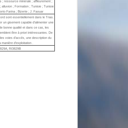
ias ; ressource minérale ; affleurement ;
alluvion ; Formation ; Tunisie ; Tunisie
orto Farina ; Bizerte ; J. Faouar
ord sont essentiellement dans le Trias.
her un gisement capable d'alimenter une
e bonne qualité et dans ce cas, les
mblent être à priori intéressantes. De
 des voies d'accés, une description du
 manière d'exploitation .
3829A, RI3829B