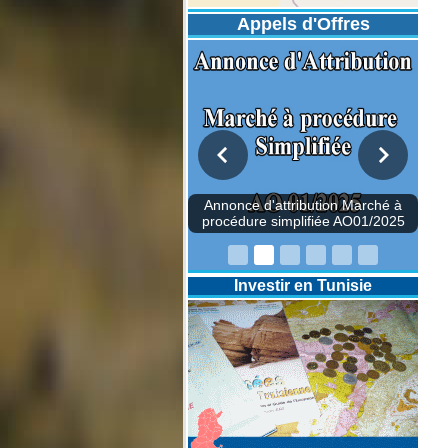
Appels d'Offres
once d'attribution Marché à
édure simplifiée AO01/2025
Annonce d'attribution M
Investir en Tunisie
procédure simplifiée AO