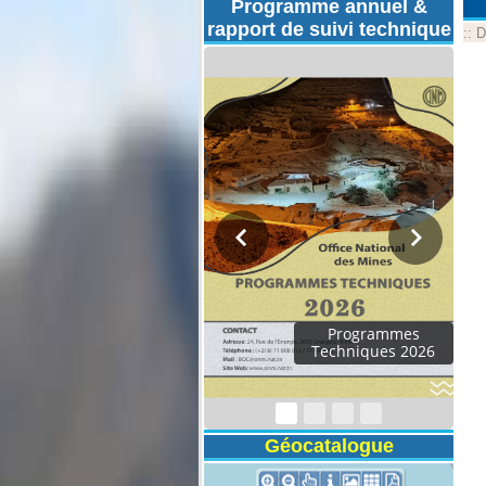
Programme annuel &
rapport de suivi technique
::
D
Programmes
Techniques 2026
Géocatalogue