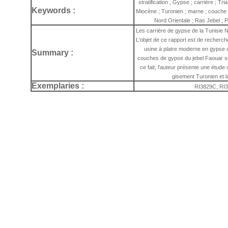
stratification ; Gypse ; carrière ; Tr
Keywords :
Miocène ; Turonien ; marne ; couche ; 
Nord Orientale ; Ras Jebel ; P
Les carrière de gypse de la Tunisie N
L'objet de ce rapport est de recherc
usine à platre moderne en gypse d
Summary :
couches de gypse du jebel Faouar se
ce fait, l'auteur présente une étude
gisement Turonien et la
Exemplaries :
RI3829C, RI