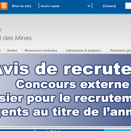
[
]
[Plan du site]
[Contact]
e
Etudes
Ressources minérales
Laboratoires & analyses
Patrimoine gé