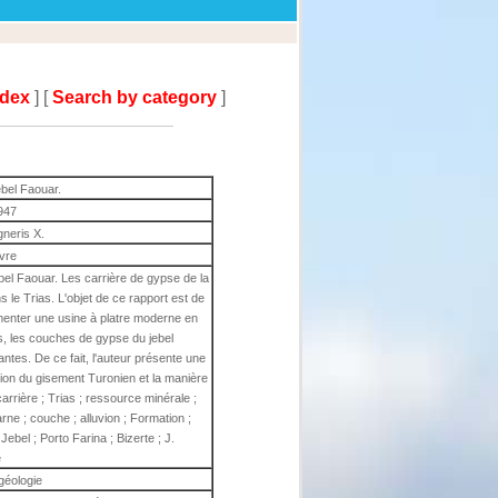
ndex
] [
Search by category
]
bel Faouar.
947
gneris X.
ivre
el Faouar. Les carrière de gypse de la
 le Trias. L'objet de ce rapport est de
menter une usine à platre moderne en
s, les couches de gypse du jebel
antes. De ce fait, l'auteur présente une
ion du gisement Turonien et la manière
 carrière ; Trias ; ressource minérale ;
rne ; couche ; alluvion ; Formation ;
Jebel ; Porto Farina ; Bizerte ; J.
e
géologie