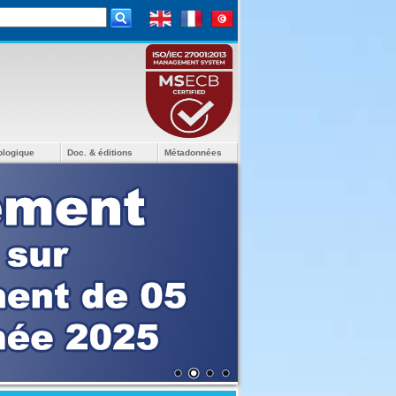
ologique
Doc. & éditions
Métadonnées