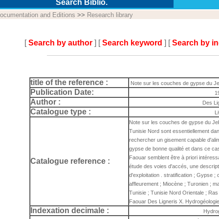
Search Biblio.
ocumentation and Editions
>>
Research library
[
Search by author
] [
Search keyword
] [
Search by i
title of the reference :
Note sur les couches de gypse du Je
Publication Date:
1
Author :
Des Li
Catalogue type :
L
Note sur les couches de gypse du Jeb
Tunisie Nord sont essentiellement dans
rechercher un gisement capable d'ali
gypse de bonne qualité et dans ce ca
Faouar semblent être à priori intéress
Catalogue reference :
étude des voies d'accés, une descript
d'exploitation . stratification ; Gypse ;
affleurement ; Miocène ; Turonien ; ma
Tunisie ; Tunisie Nord Orientale ; Ras 
Faouar Des Ligneris X. Hydrogéologi
Indexation decimale :
Hydro