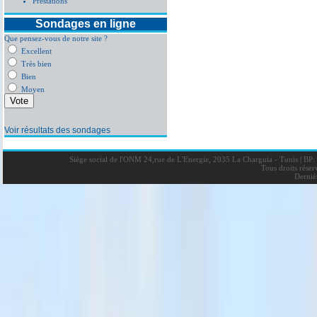
Prestations
Sondages en ligne
Que pensez-vous de notre site ?
Excellent
Très bien
Bien
Moyen
Voir résultats des sondages
Siège social de l'ONM 24,rue de L'Energie, 2035 La Charguia - Tunis
|
BP: 
Tous droits rése
Derniè