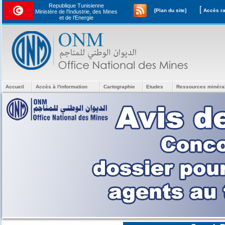
Republique Tunisienne
[
[Plan du site]
Ministère de l'Industrie, des Mines
et de l’Energie
Accueil
Accès à l'information
Cartographie
Etudes
Ressources minéra