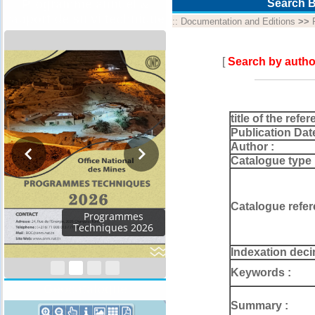
Programme annuel &
Search B
rapport de suivi technique
::
Documentation and Editions
>>
[
Search by autho
title of the refer
Publication Dat
Author :
Catalogue type 
Catalogue refer
Rapport d'activités
2024
Indexation deci
Keywords :
Géocatalogue
Summary :