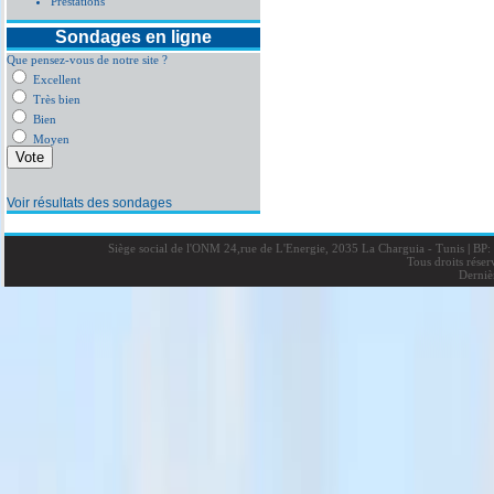
Prestations
Sondages en ligne
Que pensez-vous de notre site ?
Excellent
Très bien
Bien
Moyen
Voir résultats des sondages
Siège social de l'ONM 24,rue de L'Energie, 2035 La Charguia - Tunis
|
BP: 
Tous droits rése
Derniè