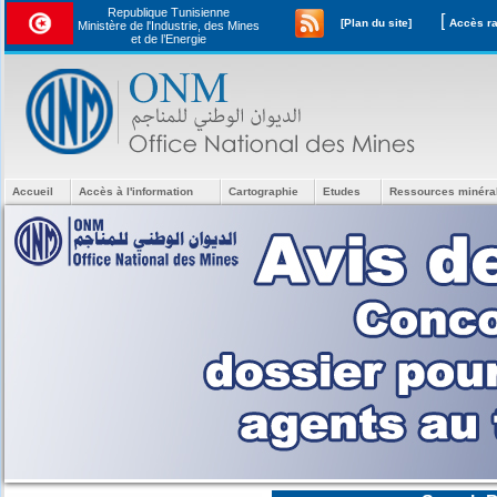
Republique Tunisienne
[
[Plan du site]
Ministère de l'Industrie, des Mines
et de l’Energie
Accueil
Accès à l'information
Cartographie
Etudes
Ressources minéra