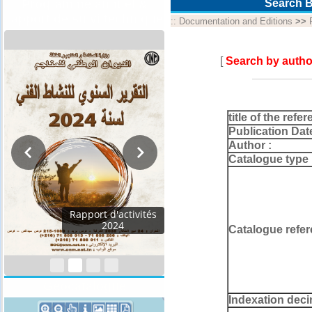
Programme annuel &
Search B
rapport de suivi technique
::
Documentation and Editions
>>
[
Search by autho
title of the refer
Publication Dat
Author :
Catalogue type 
Rapport d'activités
2024
Catalogue refer
Géocatalogue
Indexation deci