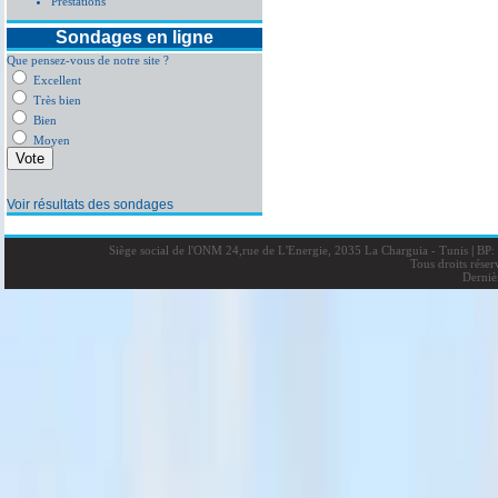
Prestations
Sondages en ligne
Que pensez-vous de notre site ?
Excellent
Très bien
Bien
Moyen
Voir résultats des sondages
Siège social de l'ONM 24,rue de L'Energie, 2035 La Charguia - Tunis
|
BP: 
Tous droits rése
Derniè