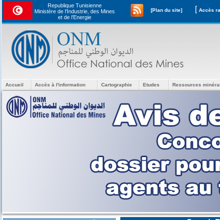
Republique Tunisienne
[
[Plan du site]
Ministère de l'Industrie, des Mines
et de l’Energie
Accueil
Accès à l'information
Cartographie
Etudes
Ressources minéra