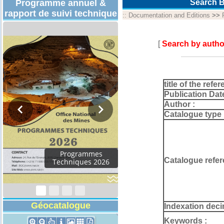
Programme annuel &
Search B
rapport de suivi technique
::
Documentation and Editions
>>
[
Search by autho
title of the refer
Publication Dat
Author :
Catalogue type 
Programmes
Catalogue refer
Techniques 2026
Géocatalogue
Indexation deci
Keywords :