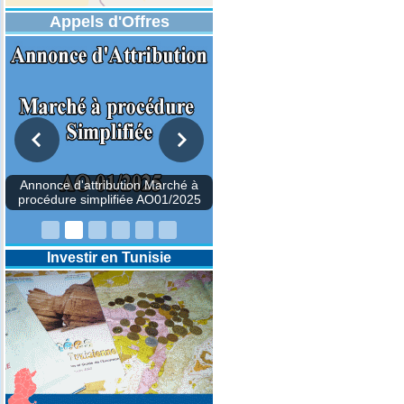
Appels d'Offres
Investir en Tunisie
Annonce d'attribution Marché
procédure simplifiée AO01/2