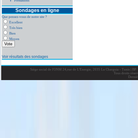
Prestations
Sondages en ligne
Que pensez-vous de notre site ?
Excellent
Très bien
Bien
Moyen
Voir résultats des sondages
Siège social de l'ONM 24,rue de L'Energie, 2035 La Charguia - Tunis
|
BP: 
Tous droits rése
Derniè