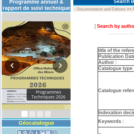
Programme annuel &
Search B
rapport de suivi technique
::
Documentation and Editions
>>
[
Search by autho
title of the refer
Publication Dat
Author :
Catalogue type 
Catalogue refer
Programmes
Techniques 2026
Indexation deci
Keywords :
Géocatalogue