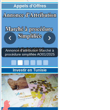
Appels d'Offres
DESIGNATION D’UN REVISEUR
COMPTABLE POUR LES
EXERCICES 2025-2026-2027
Investir en Tunisie