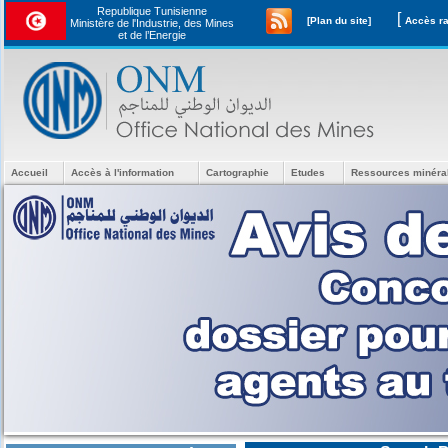
Republique Tunisienne
[
[Plan du site]
Ministère de l'Industrie, des Mines
et de l’Energie
Accueil
Accès à l'information
Cartographie
Etudes
Ressources minéra