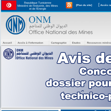
Republique Tunisienne
[
[Plan du site]
Ministère de l'Industrie, des Mines
et de l’Energie
Accueil
Accès à l'information
Cartographie
Etudes
Ressources minéra