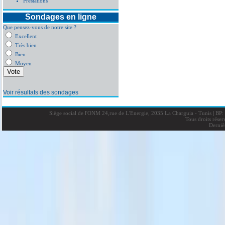
Prestations
Sondages en ligne
Que pensez-vous de notre site ?
Excellent
Très bien
Bien
Moyen
Voir résultats des sondages
Siège social de l'ONM 24,rue de L'Energie, 2035 La Charguia - Tunis
|
BP: 
Tous droits rése
Derniè