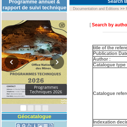
Programme annuel &
Search B
rapport de suivi technique
::
Documentation and Editions
>>
[
Search by autho
title of the refer
Publication Dat
Author :
Catalogue type 
Rapport d'activités
2024
Catalogue refer
Géocatalogue
Indexation deci