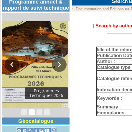
Programme annuel &
Search B
rapport de suivi technique
::
Documentation and Editions
>>
[
Search by autho
title of the refer
Publication Dat
Author :
Catalogue type 
Catalogue refer
Indexation deci
Rapport d'activités
2024
Keywords :
Summary :
Exemplaries :
Géocatalogue