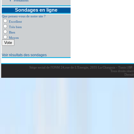
Prestations
Sondages en ligne
Que pensez-vous de notre site ?
Excellent
Très bien
Bien
Moyen
Voir résultats des sondages
Siège social de l'ONM 24,rue de L'Energie, 2035 La Charguia - Tunis
|
BP: 
Tous droits rése
Derniè