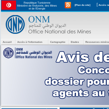
Republique Tunisienne
[
[Plan du site]
Ministère de l'Industrie, des Mines
et de l’Energie
Accueil
Accès à l'information
Cartographie
Etudes
Ressources minéra