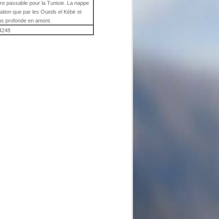
ore passable pour la Tunisie. La nappe
tration que par les Oueds el Kébir et
lus profonde en amont.
4248