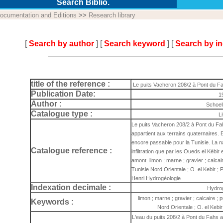
Search Biblio.
ocumentation and Editions
>>
Research library
[
Search by author
] [
Search keyword
] [
Search by i
title of the reference :
Le puits Vacheron 208/2 à Pont du F
Publication Date:
1
Author :
Schoel
Catalogue type :
L
Le puits Vacheron 208/2 à Pont du Fa
appartient aux terrains quaternaires. E
encore passable pour la Tunisie. La n
Catalogue reference :
infiltration que par les Oueds el Kébir
amont. limon ; marne ; gravier ; calcaire
Tunisie Nord Orientale ; O. el Kebir ;
Henri Hydrogéologie
Indexation decimale :
Hydro
limon ; marne ; gravier ; calcaire ; p
Keywords :
Nord Orientale ; O. el Kebi
L'eau du puits 208/2 à Pont du Fahs ap