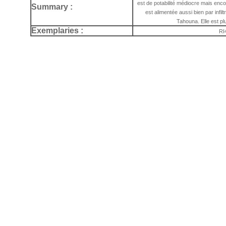
est de potabilité médiocre mais enc
Summary :
est alimentée aussi bien par infil
Tahouna. Elle est p
Exemplaries :
RI