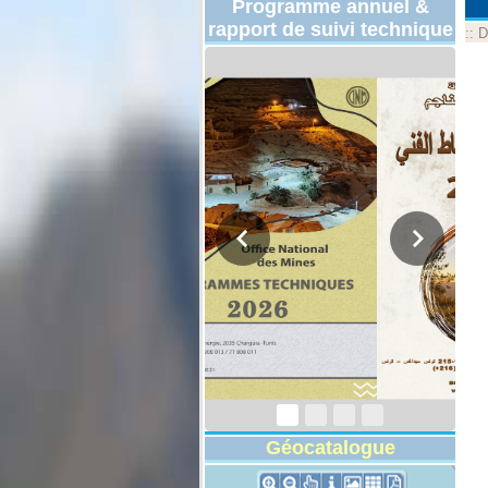
Programme annuel &
rapport de suivi technique
::
D
Programmes
Techniques 2026
Géocatalogue