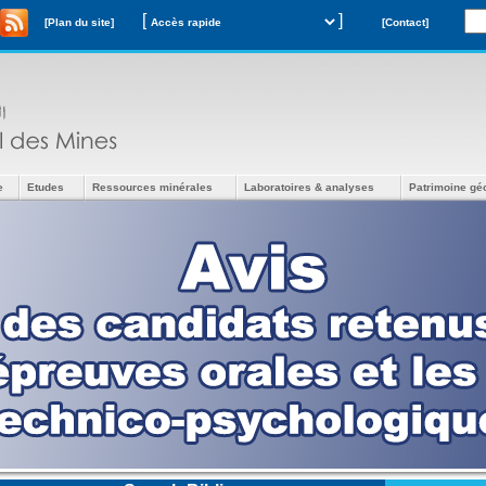
[
]
[Plan du site]
[Contact]
e
Etudes
Ressources minérales
Laboratoires & analyses
Patrimoine gé