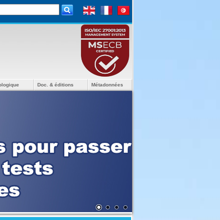
ologique
Doc. & éditions
Métadonnées