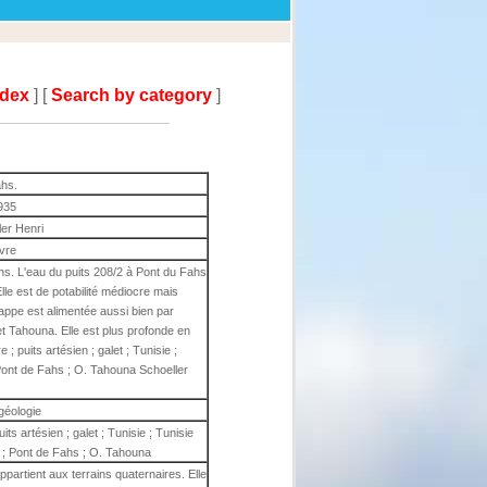
ndex
] [
Search by category
]
ahs.
935
ler Henri
ivre
hs. L'eau du puits 208/2 à Pont du Fahs
lle est de potabilité médiocre mais
appe est alimentée aussi bien par
 et Tahouna. Elle est plus profonde en
 ; puits artésien ; galet ; Tunisie ;
 Pont de Fahs ; O. Tahouna Schoeller
géologie
uits artésien ; galet ; Tunisie ; Tunisie
r ; Pont de Fahs ; O. Tahouna
partient aux terrains quaternaires. Elle