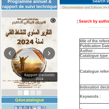
Programme annuel &
Search B
rapport de suivi technique
::
Documentation and Editions
>>
[
Search by autho
title of the refer
Publication Dat
Author :
Catalogue type 
Catalogue refer
Rapport d'activités
2024
Indexation deci
Keywords :
Géocatalogue