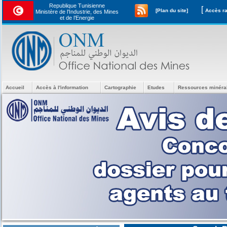
Republique Tunisienne
[
[Plan du site]
Ministère de l'Industrie, des Mines
et de l’Energie
Accueil
Accès à l'information
Cartographie
Etudes
Ressources minéra