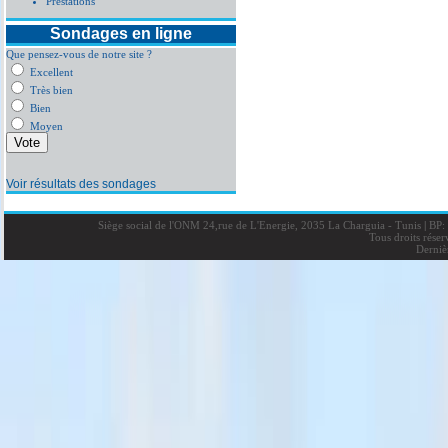
Prestations
Sondages en ligne
Que pensez-vous de notre site ?
Excellent
Très bien
Bien
Moyen
Voir résultats des sondages
Siège social de l'ONM 24,rue de L'Energie, 2035 La Charguia - Tunis
|
BP: 
Tous droits rése
Derniè