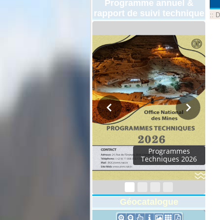
Programme annuel &
rapport de suivi technique
::
D
Programmes
Techniques 2026
Géocatalogue