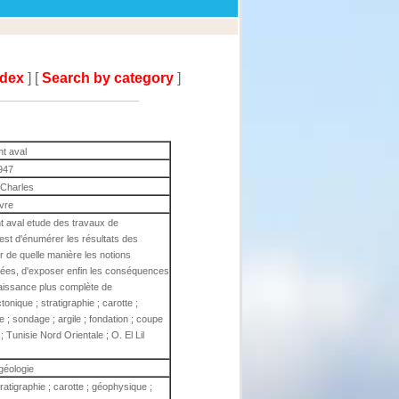
ndex
] [
Search by category
]
nt aval
947
 Charles
ivre
t aval etude des travaux de
est d'énumérer les résultats des
ir de quelle manière les notions
tées, d'exposer enfin les conséquences
naissance plus complète de
onique ; stratigraphie ; carotte ;
 ; sondage ; argile ; fondation ; coupe
; Tunisie Nord Orientale ; O. El Lil
géologie
tratigraphie ; carotte ; géophysique ;