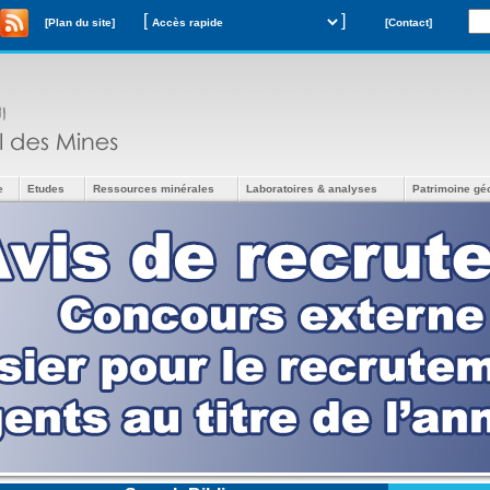
[
]
[Plan du site]
[Contact]
e
Etudes
Ressources minérales
Laboratoires & analyses
Patrimoine gé