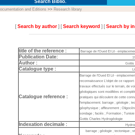
Search Biblio.
ocumentation and Editions
>>
Research library
[
Search by author
] [
Search keyword
] [
Search by i
title of the reference :
Barrage de l'Oued El Lil - emplaceme
Publication Date:
1
Author :
Gottis
Catalogue type :
L
Barrage de l'Oued El Lil - emplacemen
reconnaissance L'objet de ce rapport 
travaux effectués sur le terrain, de vo
géologiques sont modifiées et complé
Catalogue reference :
pratiques qui découlent de cette con
l'emplacement. barrage ; géologie ; tect
géophysique ; affleurement ; Oligocène
sondage ; faciès ; Formation ; Tunisie 
Gottis Charles Hydrogéologie
Indexation decimale :
Hydro
barrage ; géologie ; tectonique ; s