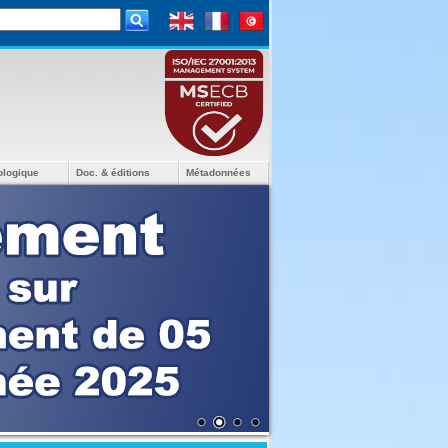
ologique
Doc. & éditions
Métadonnées