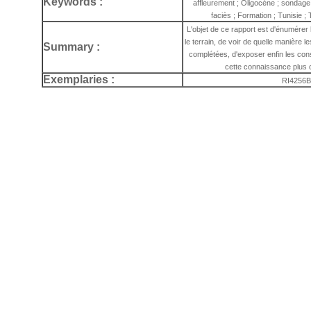
Keywords :
affleurement ; Oligocène ; sondage 
faciès ; Formation ; Tunisie ; 
L'objet de ce rapport est d'énumérer 
le terrain, de voir de quelle manière 
Summary :
complétées, d'exposer enfin les co
cette connaissance plus 
Exemplaries :
RI4256B