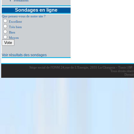
Prestations
Sondages en ligne
Que pensez-vous de notre site ?
Excellent
Très bien
Bien
Moyen
Voir résultats des sondages
Siège social de l'ONM 24,rue de L'Energie, 2035 La Charguia - Tunis
|
BP: 
Tous droits rése
Derniè