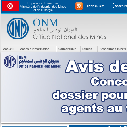
Republique Tunisienne
[
[Plan du site]
Ministère de l'Industrie, des Mines
et de l’Energie
Accueil
Accès à l'information
Cartographie
Etudes
Ressources minéra