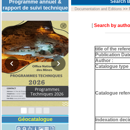
Programme annuel &
Search B
rapport de suivi technique
::
Documentation and Editions
>>
[
Search by autho
title of the refer
Publication Dat
Author :
Catalogue type 
Programmes
Catalogue refer
Techniques 2026
Géocatalogue
Indexation deci