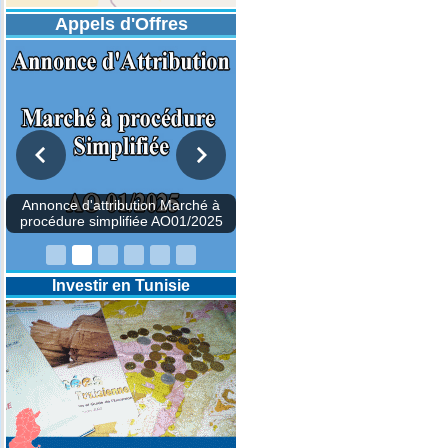
Appels d'Offres
DESIGNATION D’UN REVISEUR
COMPTABLE POUR LES
EXERCICES 2025-2026-2027
Investir en Tunisie