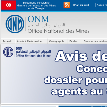
Republique Tunisienne
[
[Plan du site]
Ministère de l'Industrie, des Mines
et de l’Energie
Accueil
Accès à l'information
Cartographie
Etudes
Ressources minéra