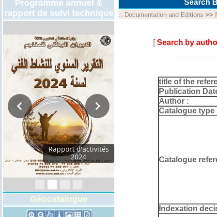
Programme annuel &
Search B
rapport de suivi technique
::
Documentation and Editions
>>
[
Search by autho
title of the refer
Publication Dat
Author :
Catalogue type 
Rapport d'activités
2024
Catalogue refer
Géocatalogue
Indexation deci