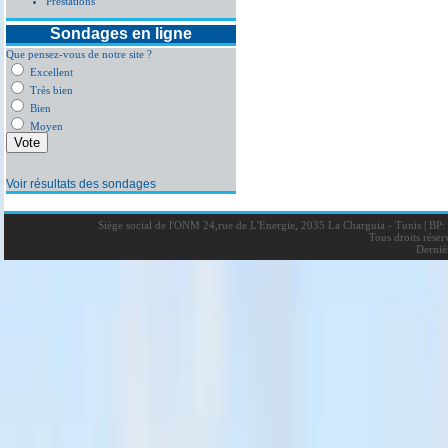
Prestations
Sondages en ligne
Que pensez-vous de notre site ?
Excellent
Très bien
Bien
Moyen
Voir résultats des sondages
Siège social de l'ONM 24,rue de L'Energie, 2035 La Charguia - Tunis
|
BP: 
Tous droits rése
Derniè