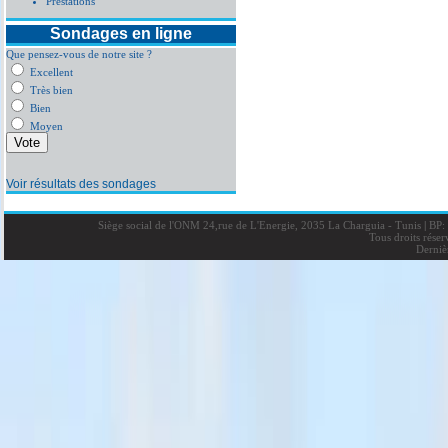
Prestations
Sondages en ligne
Que pensez-vous de notre site ?
Excellent
Très bien
Bien
Moyen
Voir résultats des sondages
Siège social de l'ONM 24,rue de L'Energie, 2035 La Charguia - Tunis
|
BP: 
Tous droits rése
Derniè