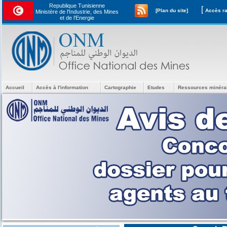
Republique Tunisienne
[
[Plan du site]
Ministère de l'Industrie, des Mines
et de l’Energie
Accueil
Accès à l'information
Cartographie
Etudes
Ressources minéra