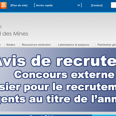
[
]
[Plan du site]
[Contact]
e
Etudes
Ressources minérales
Laboratoires & analyses
Patrimoine gé