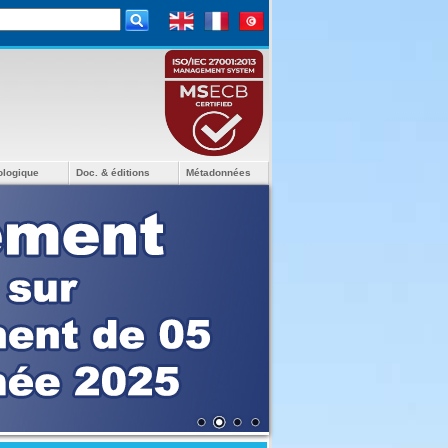
ologique
Doc. & éditions
Métadonnées