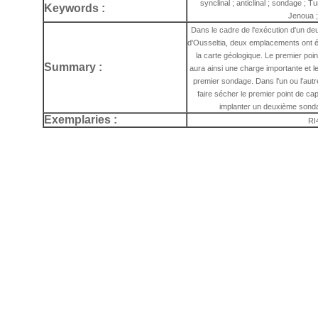
synclinal ; anticlinal ; sondage ; Tu
Keywords :
Jenoua ;
Dans le cadre de l'exécution d'un de
d'Ousseltia, deux emplacements ont ét
la carte géologique. Le premier poi
Summary :
aura ainsi une charge importante et 
premier sondage. Dans l'un ou l'aut
faire sécher le premier point de cap
implanter un deuxième sonda
Exemplaries :
RI