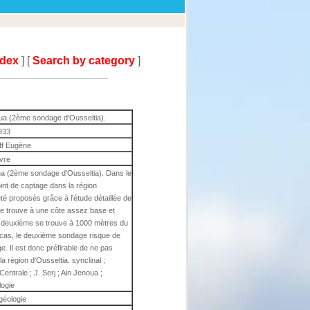
ndex
] [
Search by category
]
ua (2ème sondage d'Ousseltia).
933
ff Eugène
ivre
ua (2ème sondage d'Ousseltia). Dans le
int de captage dans la région
é proposés grâce à l'étude détaillée de
 se trouve à une côte assez base et
le deuxième se trouve à 1000 mètres du
 cas, le deuxième sondage risque de
e. Il est donc préfirable de ne pas
 région d'Ousseltia. synclinal ;
Centrale ; J. Serj ; Ain Jenoua ;
logie
géologie