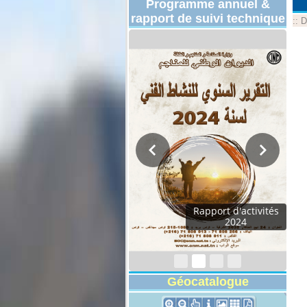
Programme annuel &
rapport de suivi technique
::
D
Rapport d'activités
2024
Géocatalogue