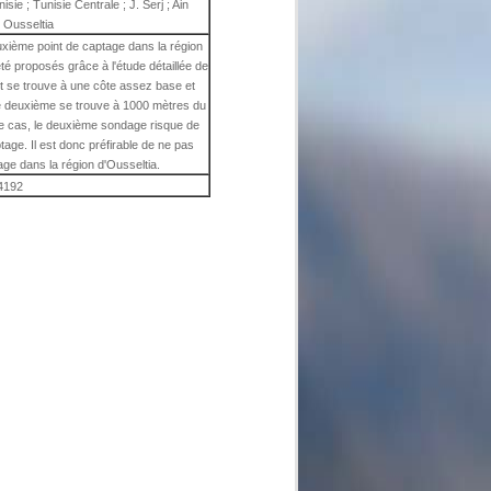
nisie ; Tunisie Centrale ; J. Serj ; Ain
 Ousseltia
uxième point de captage dans la région
é proposés grâce à l'étude détaillée de
nt se trouve à une côte assez base et
le deuxième se trouve à 1000 mètres du
re cas, le deuxième sondage risque de
tage. Il est donc préfirable de ne pas
ge dans la région d'Ousseltia.
4192