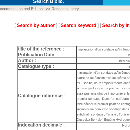
Search Biblio.
ocumentation and Editions
>>
Research library
[
Search by author
] [
Search keyword
] [
Search by i
title of the reference :
Implantation d'un sondage à Ain Jeno
Publication Date:
1
Author :
Berkalo
Catalogue type :
L
Implantation d'un sondage à Ain Jeno
cadre de l'exécution d'un deuxième po
d'Ousseltia, deux emplacements ont ét
la carte géologique. Le premier point
aura ainsi une charge importante et 
Catalogue reference :
premier sondage. Dans l'un ou l'autre
faire sécher le premier point de captag
implanter un deuxième sondage dans la
anticlinal ; sondage ; Tunisie ; Tunisie 
Ousseltia Berkaloff Eugène Hydrogéo
Indexation decimale :
Hydro