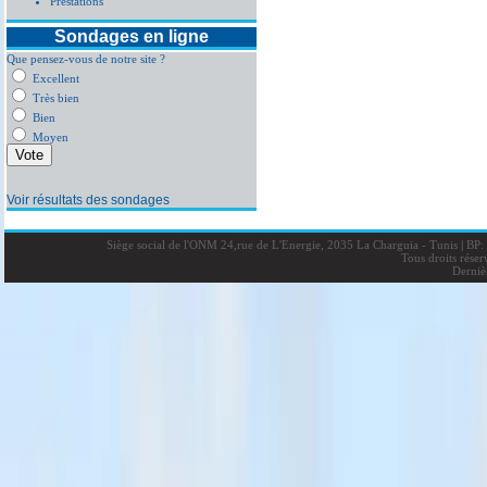
Prestations
Sondages en ligne
Que pensez-vous de notre site ?
Excellent
Très bien
Bien
Moyen
Voir résultats des sondages
Siège social de l'ONM 24,rue de L'Energie, 2035 La Charguia - Tunis
|
BP: 
Tous droits rése
Derniè