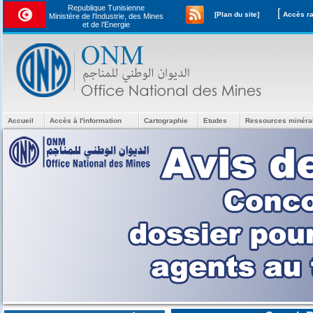
Republique Tunisienne
[
[Plan du site]
Ministère de l'Industrie, des Mines
et de l’Energie
Accueil
Accès à l'information
Cartographie
Etudes
Ressources minéra