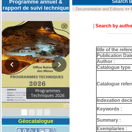
Programme annuel &
Search B
rapport de suivi technique
::
Documentation and Editions
>>
[
Search by autho
title of the refer
Publication Dat
Author :
Catalogue type 
Catalogue refer
Programmes
Techniques 2026
Indexation deci
Keywords :
Summary :
Géocatalogue
Exemplaries :