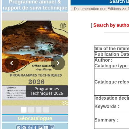
Programme annuel &
Search B
rapport de suivi technique
::
Documentation and Editions
>>
[
Search by autho
title of the refer
Publication Dat
Author :
Catalogue type 
Catalogue refer
Indexation deci
Keywords :
Géocatalogue
Summary :