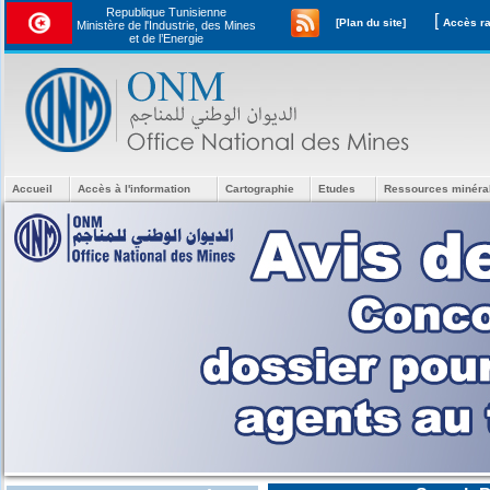
Republique Tunisienne
[
[Plan du site]
Ministère de l'Industrie, des Mines
et de l’Energie
Accueil
Accès à l'information
Cartographie
Etudes
Ressources minéra