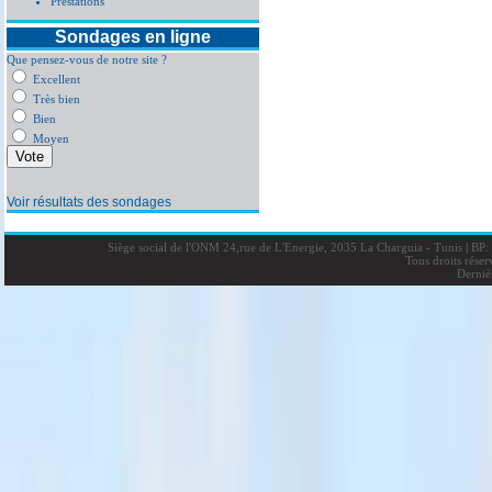
Prestations
Sondages en ligne
Que pensez-vous de notre site ?
Excellent
Très bien
Bien
Moyen
Voir résultats des sondages
Siège social de l'ONM 24,rue de L'Energie, 2035 La Charguia - Tunis
|
BP: 
Tous droits rése
Derniè