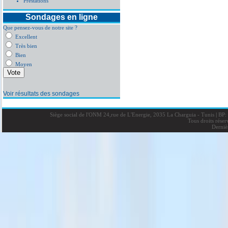
Prestations
Sondages en ligne
Que pensez-vous de notre site ?
Excellent
Très bien
Bien
Moyen
Voir résultats des sondages
Siège social de l'ONM 24,rue de L'Energie, 2035 La Charguia - Tunis
|
BP: 
Tous droits rése
Derniè