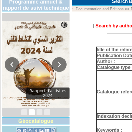
Programme annuel &
Search B
rapport de suivi technique
::
Documentation and Editions
>>
[
Search by autho
title of the refer
Publication Dat
Author :
Catalogue type 
Rapport d'activités
Catalogue refer
2024
Indexation deci
Géocatalogue
Keywords :