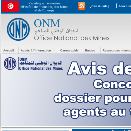
Republique Tunisienne
[
[Plan du site]
Ministère de l'Industrie, des Mines
et de l’Energie
Accueil
Accès à l'information
Cartographie
Etudes
Ressources minéra