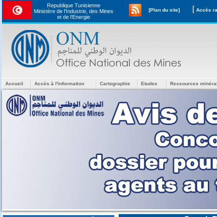
Republique Tunisienne
[
[Plan du site]
Ministère de l'Industrie, des Mines
et de l’Energie
Accueil
Accès à l'information
Cartographie
Etudes
Ressources minéra