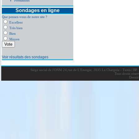
Prestations
Sondages en ligne
Que pensez-vous de notre site ?
Excellent
Très bien
Bien
Moyen
Voir résultats des sondages
Siège social de l'ONM 24,rue de L'Energie, 2035 La Charguia - Tunis
|
BP: 
Tous droits rése
Derniè