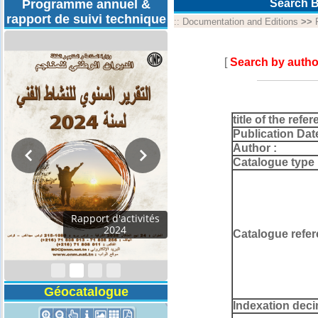
Programme annuel &
Search B
rapport de suivi technique
::
Documentation and Editions
>>
[
Search by autho
title of the refer
Publication Dat
Author :
Catalogue type 
Programmes
Techniques 2026
Catalogue refer
Géocatalogue
Indexation deci