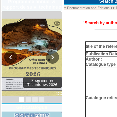
Programme annuel &
Search B
rapport de suivi technique
::
Documentation and Editions
>>
[
Search by autho
title of the refer
Publication Dat
Author :
Catalogue type 
Programmes
Techniques 2026
Catalogue refer
Géocatalogue