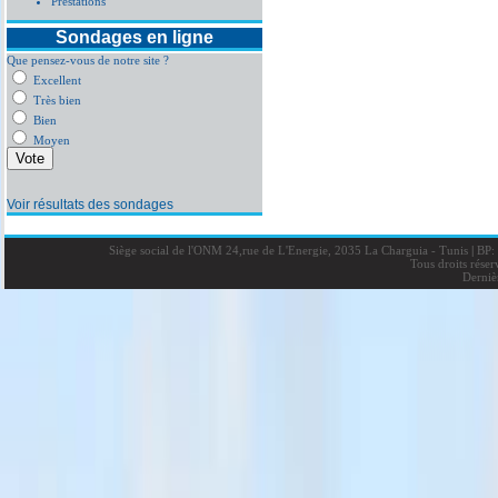
Prestations
Sondages en ligne
Que pensez-vous de notre site ?
Excellent
Très bien
Bien
Moyen
Voir résultats des sondages
Siège social de l'ONM 24,rue de L'Energie, 2035 La Charguia - Tunis
|
BP: 
Tous droits rése
Derniè