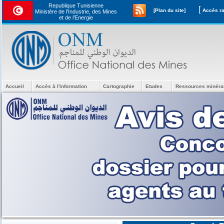
Republique Tunisienne
[
[Plan du site]
Ministère de l'Industrie, des Mines
et de l’Energie
Accueil
Accès à l'information
Cartographie
Etudes
Ressources minéra