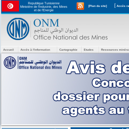
Republique Tunisienne
[
[Plan du site]
Ministère de l'Industrie, des Mines
et de l’Energie
Accueil
Accès à l'information
Cartographie
Etudes
Ressources minéra