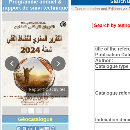
Programme annuel &
Search B
rapport de suivi technique
::
Documentation and Editions
>>
[
Search by autho
title of the refer
Publication Dat
Author :
Catalogue type 
Rapport d'activités
Catalogue refer
2024
Géocatalogue
Indexation deci