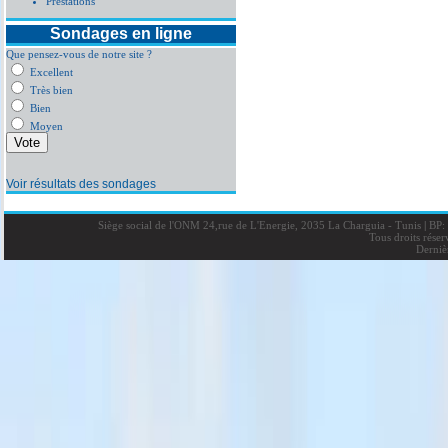
Prestations
Sondages en ligne
Que pensez-vous de notre site ?
Excellent
Très bien
Bien
Moyen
Voir résultats des sondages
Siège social de l'ONM 24,rue de L'Energie, 2035 La Charguia - Tunis
|
BP: 
Tous droits rése
Derniè