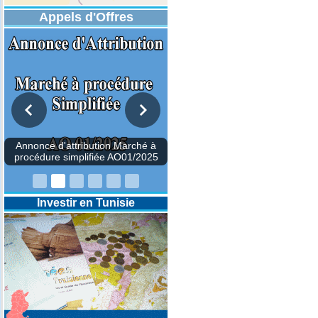
Appels d'Offres
Annonce d'attribution Marché à
procédure simplifiée AO01/2025
Investir en Tunisie