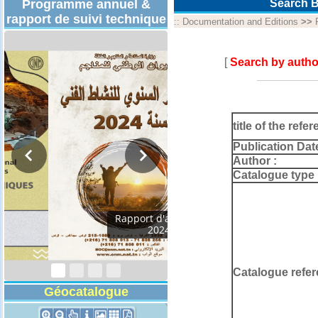
Programme annuel &
Search B
rapport de suivi technique
::
Documentation and Editions
>>
[
Search by autho
title of the refer
Publication Dat
Author :
Catalogue type 
Programmes
Techniques 2026
Catalogue refer
Géocatalogue