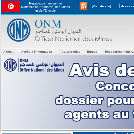
Republique Tunisienne
[
[Plan du site]
Ministère de l'Industrie, des Mines
et de l’Energie
Accueil
Accès à l'information
Cartographie
Etudes
Ressources minéra