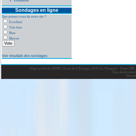
Prestations
Sondages en ligne
Que pensez-vous de notre site ?
Excellent
Très bien
Bien
Moyen
Voir résultats des sondages
Siège social de l'ONM 24,rue de L'Energie, 2035 La Charguia - Tunis
|
BP: 
Tous droits rése
Derniè