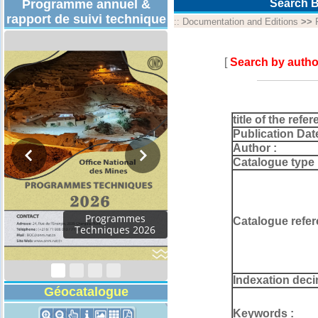
Programme annuel &
Search B
rapport de suivi technique
::
Documentation and Editions
>>
[
Search by autho
title of the refer
Publication Dat
Author :
Catalogue type 
Programmes
Catalogue refer
Techniques 2026
Indexation deci
Géocatalogue
Keywords :