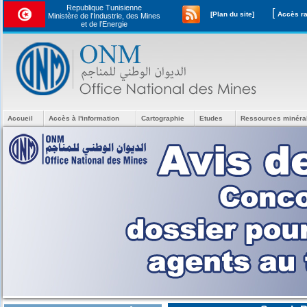
Republique Tunisienne
[
[Plan du site]
Ministère de l'Industrie, des Mines
et de l’Energie
Accueil
Accès à l'information
Cartographie
Etudes
Ressources minéra