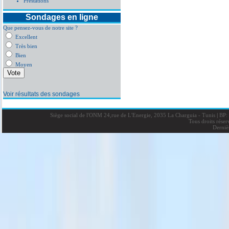
Prestations
Sondages en ligne
Que pensez-vous de notre site ?
Excellent
Très bien
Bien
Moyen
Voir résultats des sondages
Siège social de l'ONM 24,rue de L'Energie, 2035 La Charguia - Tunis
|
BP: 
Tous droits rése
Derniè