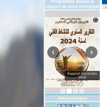
Programme annuel &
rapport de suivi technique
::
D
Rapport d'activités
2024
Géocatalogue