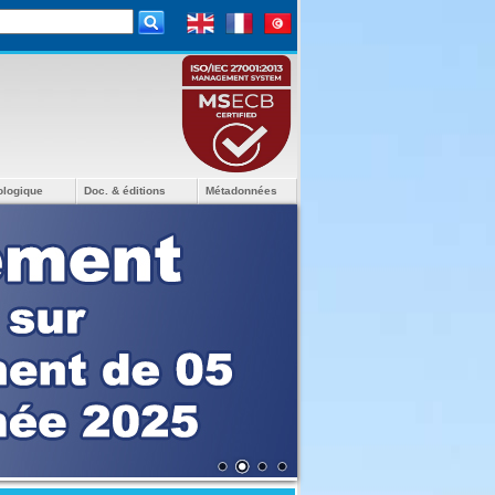
ologique
Doc. & éditions
Métadonnées