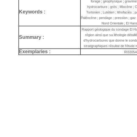
forage ; géophysique ; gravimétri
hydrocarbure ; grès ; Miocène ; Ol
Keywords :
Tortonien ; Lutétien ; lithofaciès ; 
Paléocène ; pendage ; pression ; gaz ;
Nord Orientale ; El Haro
Rapport géologique du sondage El Har
région ainsi que sa lithologie détail
Summary :
d'hydrocarbures que donne le sonda
stratigraphiques résultat de l'étude
Exemplaries :
RI3205A