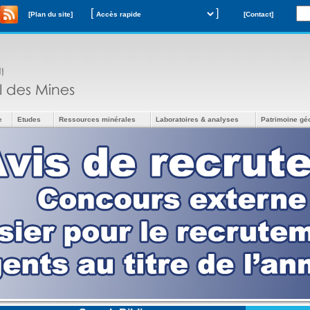
[
]
[Plan du site]
[Contact]
e
Etudes
Ressources minérales
Laboratoires & analyses
Patrimoine gé