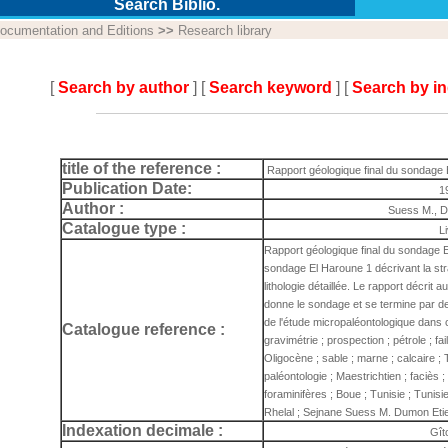
Search Biblio.
ocumentation and Editions
>>
Research library
[
Search by author
] [
Search keyword
] [
Search by i
title of the reference :
Rapport géologique final du sondage 
Publication Date:
1
Author :
Suess M., 
Catalogue type :
L
Rapport géologique final du sondage 
sondage El Haroune 1 décrivant la stra
lithologie détaillée. Le rapport décrit
donne le sondage et se termine par de
de l'étude micropaléontologique dans 
Catalogue reference :
gravimétrie ; prospection ; pétrole ; fa
Oligocène ; sable ; marne ; calcaire ; To
paléontologie ; Maestrichtien ; faciès 
foraminifères ; Boue ; Tunisie ; Tunisi
Rhelal ; Sejnane Suess M. Dumon Et
Indexation decimale :
Gît