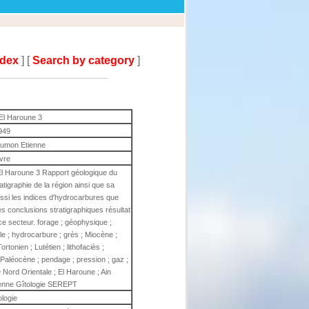
ndex
] [
Search by category
]
El Haroune 3
949
Dumon Etienne
ivre
El Haroune 3 Rapport géologique du
tigraphie de la région ainsi que sa
 aussi les indices d'hydrocarbures que
s conclusions stratigraphiques résultat
ce secteur. forage ; géophysique ;
ille ; hydrocarbure ; grès ; Miocène ;
rtonien ; Lutétien ; lithofaciès ;
; Paléocène ; pendage ; pression ; gaz ;
e Nord Orientale ; El Haroune ; Ain
ienne Gîtologie SEREPT
ologie