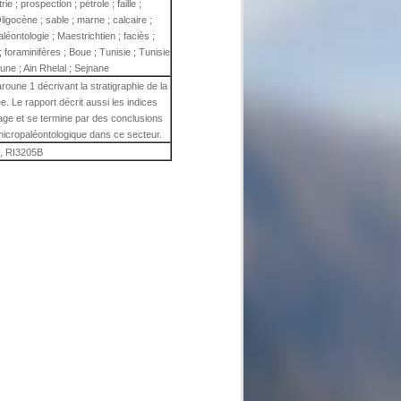
e ; prospection ; pétrole ; faille ;
igocène ; sable ; marne ; calcaire ;
paléontologie ; Maestrichtien ; faciès ;
 foraminifères ; Boue ; Tunisie ; Tunisie
une ; Ain Rhelal ; Sejnane
oune 1 décrivant la stratigraphie de la
lée. Le rapport décrit aussi les indices
ge et se termine par des conclusions
 micropaléontologique dans ce secteur.
, RI3205B