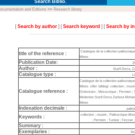
Search Biblio.
ocumentation and Editions
>>
Research library
[
Search by author
] [
Search keyword
] [
Search by i
Catalogue de la collection paléozoiqu
title of the reference :
Mines.
Publication Date:
2
Author :
Srarfi Dorra,
Catalogue type :
L
Catalogue de la collection paléozoiqu
Mines. réfer. bibliogr. collection ; mus
Catalogue reference :
Ordovicien ; Mésozoïque ; Permien ; T
Medenine Srarfi Dorra Zarbout Mohame
Mines
Indexation decimale :
paleo
collection ; musée ; Paléozoïque lith
Keywords :
; Permien ; Tunisie ; Fezzan 
Summary :
Exemplaries :
RI