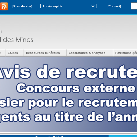
[
]
[Plan du site]
[Contact]
e
Etudes
Ressources minérales
Laboratoires & analyses
Patrimoine gé