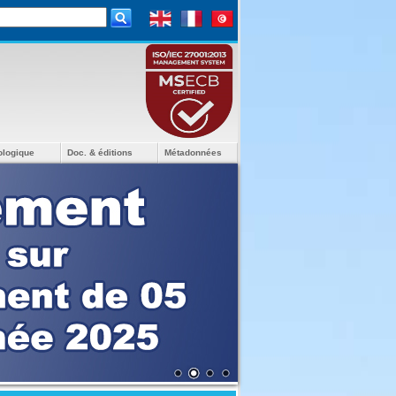
ologique
Doc. & éditions
Métadonnées