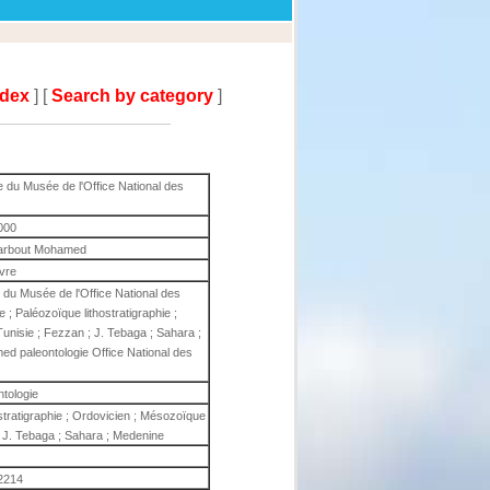
ndex
] [
Search by category
]
e du Musée de l'Office National des
000
 Zarbout Mohamed
ivre
e du Musée de l'Office National des
ée ; Paléozoïque lithostratigraphie ;
unisie ; Fezzan ; J. Tebaga ; Sahara ;
d paleontologie Office National des
ntologie
ostratigraphie ; Ordovicien ; Mésozoïque
; J. Tebaga ; Sahara ; Medenine
2214