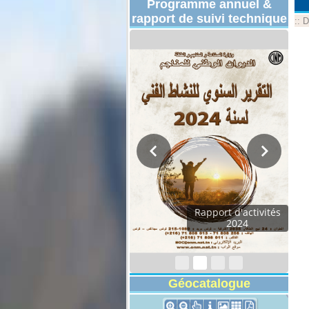
Programme annuel &
rapport de suivi technique
::
D
Rapport d'activités
2024
Géocatalogue