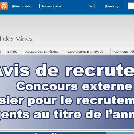
[
]
[Plan du site]
[Contact]
e
Etudes
Ressources minérales
Laboratoires & analyses
Patrimoine gé