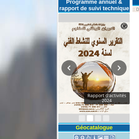
Programme annuel &
rapport de suivi technique
::
D
Rapport d'activités
2024
Géocatalogue