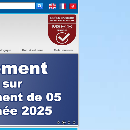
ologique
Doc. & éditions
Métadonnées