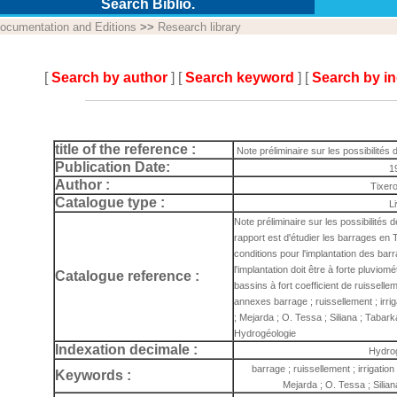
Search Biblio.
ocumentation and Editions
>>
Research library
[
Search by author
] [
Search keyword
] [
Search by i
title of the reference :
Note préliminaire sur les possibilités
Publication Date:
1
Author :
Tixer
Catalogue type :
L
Note préliminaire sur les possibilités 
rapport est d'étudier les barrages en 
conditions pour l'implantation des barr
l'implantation doit être à forte pluviom
Catalogue reference :
bassins à fort coefficient de ruisselle
annexes barrage ; ruissellement ; irrig
; Mejarda ; O. Tessa ; Siliana ; Tabar
Hydrogéologie
Indexation decimale :
Hydro
barrage ; ruissellement ; irrigation
Keywords :
Mejarda ; O. Tessa ; Silian