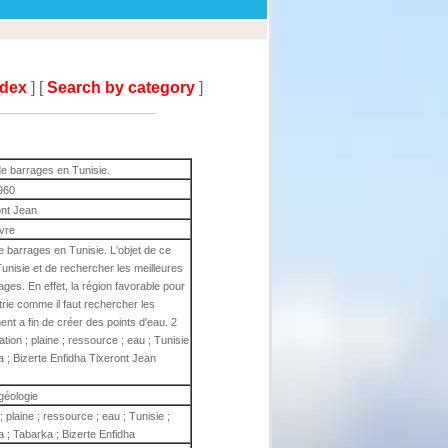
ndex
] [
Search by category
]
 de barrages en Tunisie.
960
ont Jean
ivre
de barrages en Tunisie. L'objet de ce
Tunisie et de rechercher les meilleures
ages. En effet, la région favorable pour
étrie comme il faut rechercher les
ment a fin de créer des points d'eau. 2
ation ; plaine ; ressource ; eau ; Tunisie
ka ; Bizerte Enfidha Tixeront Jean
géologie
 ; plaine ; ressource ; eau ; Tunisie ;
a ; Tabarka ; Bizerte Enfidha