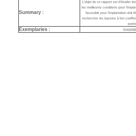
L'objet de ce rapport est d'étudier l
les meilleures conditions pour l'impla
Summary :
favorable pour l'implantation doit ê
rechercher les bassins à fort coeffic
point
Exemplaries :
RI4009B