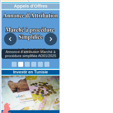
Appels d'Offres
Annonce d'attribution Marché à
procédure simplifiée AO01/2025
Investir en Tunisie