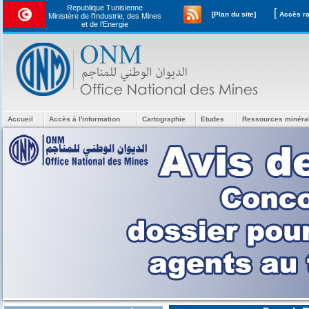
Republique Tunisienne
[
[Plan du site]
Ministère de l'Industrie, des Mines
et de l’Energie
Accueil
Accès à l'information
Cartographie
Etudes
Ressources minéra