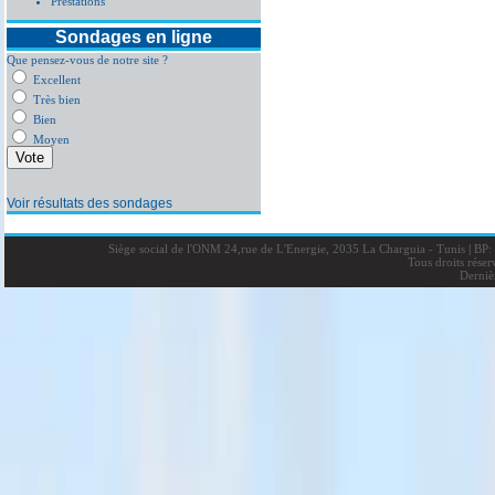
Prestations
Sondages en ligne
Que pensez-vous de notre site ?
Excellent
Très bien
Bien
Moyen
Voir résultats des sondages
Siège social de l'ONM 24,rue de L'Energie, 2035 La Charguia - Tunis
|
BP: 
Tous droits rése
Derniè