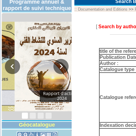
Programme annuel &
Search B
rapport de suivi technique
::
Documentation and Editions
>>
[
Search by autho
title of the refer
Publication Dat
Author :
Catalogue type 
Programmes
Catalogue refer
Techniques 2026
Géocatalogue
Indexation deci