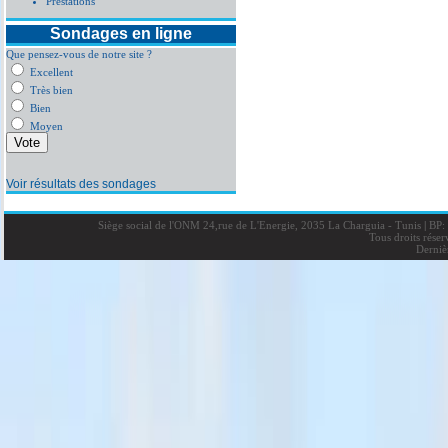
Prestations
Sondages en ligne
Que pensez-vous de notre site ?
Excellent
Très bien
Bien
Moyen
Voir résultats des sondages
Siège social de l'ONM 24,rue de L'Energie, 2035 La Charguia - Tunis
|
BP: 
Tous droits rése
Derniè