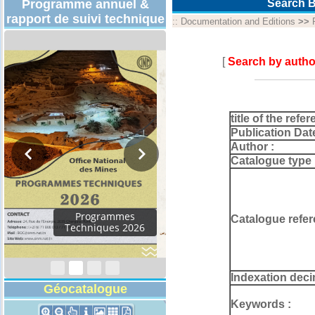
Programme annuel &
Search B
rapport de suivi technique
::
Documentation and Editions
>>
[
Search by autho
title of the refer
Publication Dat
Author :
Catalogue type 
Rapport d'activités
Catalogue refer
2024
Indexation deci
Géocatalogue
Keywords :