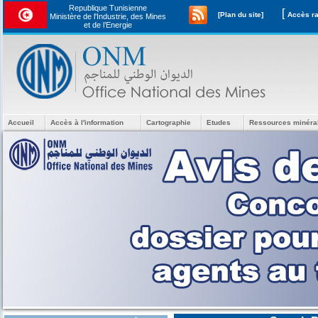
Republique Tunisienne
[
[Plan du site]
Ministère de l'Industrie, des Mines
et de l’Energie
Accueil
Accès à l'information
Cartographie
Etudes
Ressources minéra