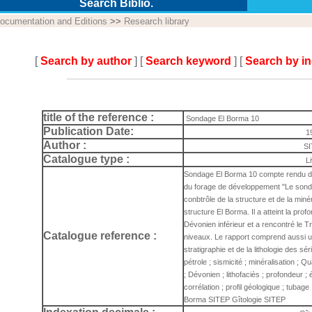
Search Biblio.
ocumentation and Editions
>>
Research library
[
Search by author
] [
Search keyword
] [
Search by i
title of the reference :
Sondage El Borma 10
Publication Date:
1
Author :
SI
Catalogue type :
L
Sondage El Borma 10 compte rendu de f
du forage de développement "Le sond
conbtrôle de la structure et de la miné
structure El Borma. Il a atteint la pr
Dévonien inférieur et a rencontré le 
Catalogue reference :
niveaux. Le rapport comprend aussi un
stratigraphie et de la lithologie des sé
pétrole ; sismicité ; minéralisation ; Q
; Dévonien ; lithofaciès ; profondeur ; 
corrélation ; profil géologique ; tubage
Borma SITEP Gîtologie SITEP