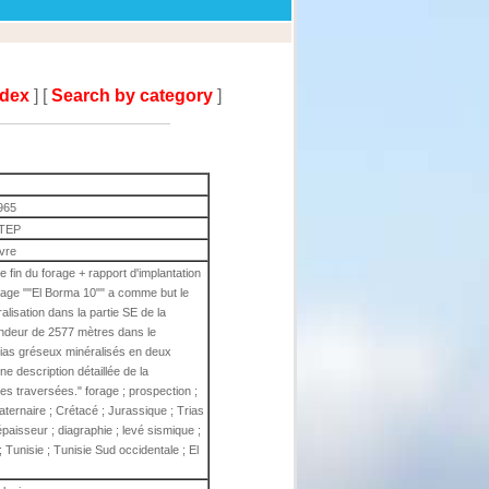
ndex
] [
Search by category
]
965
TEP
ivre
in du forage + rapport d'implantation
age ""El Borma 10"" a comme but le
ralisation dans la partie SE de la
ofondeur de 2577 mètres dans le
Trias gréseux minéralisés en deux
e description détaillée de la
ries traversées." forage ; prospection ;
uaternaire ; Crétacé ; Jurassique ; Trias
épaisseur ; diagraphie ; levé sismique ;
 ; Tunisie ; Tunisie Sud occidentale ; El