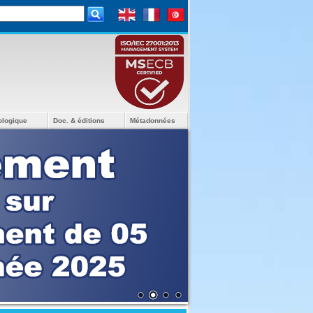
ologique
Doc. & éditions
Métadonnées