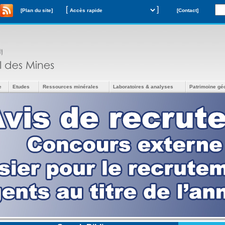
[
]
[Plan du site]
[Contact]
e
Etudes
Ressources minérales
Laboratoires & analyses
Patrimoine gé