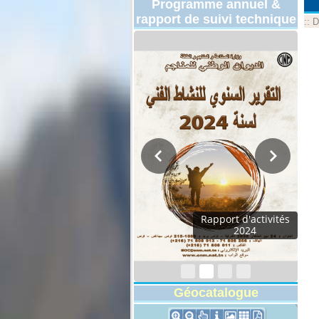
Programme annuel &
rapport de suivi technique
::
D
Rapport d'activités
2024
Géocatalogue