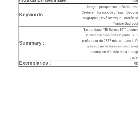
Indexation decimale :
Gît
forage ; prospection ; pétrole ; sis
Crétacé ; Jurassique ; Trias ; Dévonien
Keywords :
diagraphie ; levé sismique ; corrélatio
Tunisie Sud occi
"Le sondage ""El Borma 10"" a comme 
la minéralisation dans la partie SE d
profondeur de 2577 mètres dans le Dév
Summary :
gréseux minéralisés en deux nive
description détaillée de la stratig
trave
Exemplaries :
RI