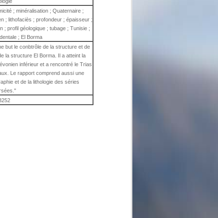
ologie
micité ; minéralisation ; Quaternaire ;
 ; lithofaciès ; profondeur ; épaisseur ;
n ; profil géologique ; tubage ; Tunisie ;
dentale ; El Borma
but le conbtrôle de la structure et de
e la structure El Borma. Il a atteint la
onien inférieur et a rencontré le Trias
aux. Le rapport comprend aussi une
raphie et de la lithologie des séries
rsées."
3252