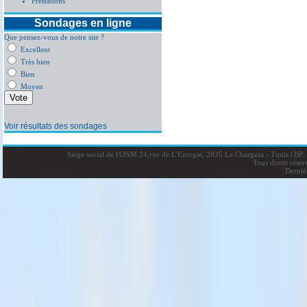
Prestations
Sondages en ligne
Que pensez-vous de notre site ?
Excellent
Très bien
Bien
Moyen
Voir résultats des sondages
Siège social de l'ONM 24,rue de L'Energie, 2035 La Charguia - Tunis
|
BP: 
Tous droits rése
Derniè