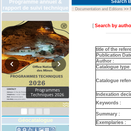
Programme annuel &
Search B
rapport de suivi technique
::
Documentation and Editions
>>
[
Search by autho
title of the refer
Publication Dat
Author :
Catalogue type 
Catalogue refer
rammes
Indexation deci
ques 2026
Keywords :
Summary :
Géocatalogue
Exemplaries :