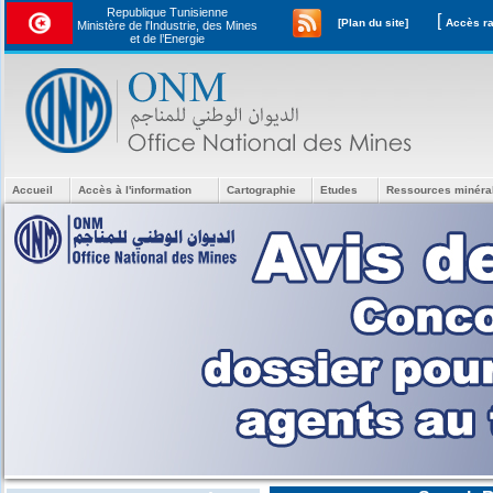
Republique Tunisienne
[
[Plan du site]
Ministère de l'Industrie, des Mines
et de l’Energie
Accueil
Accès à l'information
Cartographie
Etudes
Ressources minéra