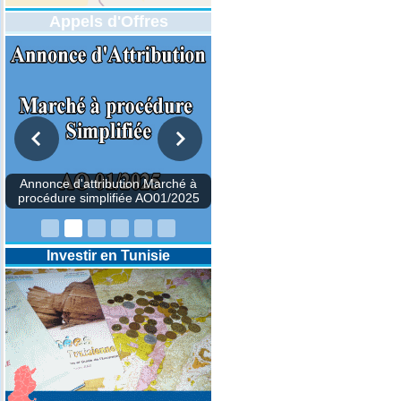
Appels d'Offres
DESIGNATION D’UN REVISEUR
COMPTABLE POUR LES
EXERCICES 2025-2026-2027
Investir en Tunisie