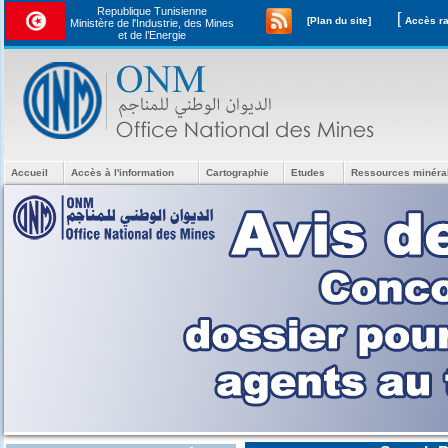
Republique Tunisienne
[
[Plan du site]
Ministère de l'Industrie, des Mines
et de l’Energie
Accueil
Accès à l'information
Cartographie
Etudes
Ressources minéra