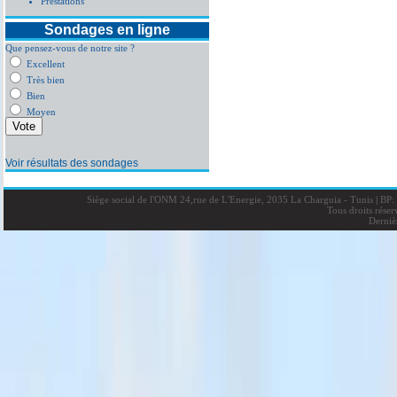
Prestations
Sondages en ligne
Que pensez-vous de notre site ?
Excellent
Très bien
Bien
Moyen
Voir résultats des sondages
Siège social de l'ONM 24,rue de L'Energie, 2035 La Charguia - Tunis
|
BP: 
Tous droits rése
Derniè