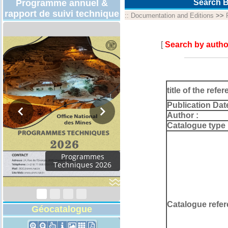
Programme annuel &
Search B
rapport de suivi technique
::
Documentation and Editions
>>
[
Search by autho
title of the refer
Publication Dat
Author :
Catalogue type 
Rapport d'activités
2024
Catalogue refer
Géocatalogue