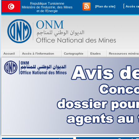
Republique Tunisienne
[
[Plan du site]
Ministère de l'Industrie, des Mines
et de l’Energie
Accueil
Accès à l'information
Cartographie
Etudes
Ressources minéra