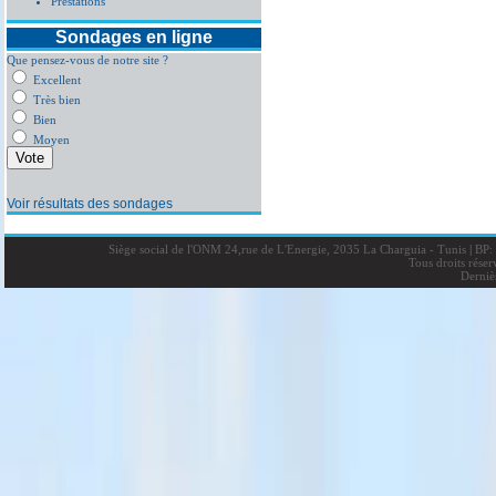
Prestations
Sondages en ligne
Que pensez-vous de notre site ?
Excellent
Très bien
Bien
Moyen
Voir résultats des sondages
Siège social de l'ONM 24,rue de L'Energie, 2035 La Charguia - Tunis
|
BP: 
Tous droits rése
Derniè