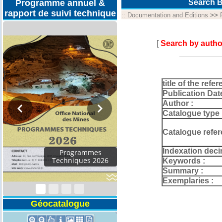
Programme annuel &
Search B
rapport de suivi technique
::
Documentation and Editions
>>
[
Search by autho
title of the refer
Publication Dat
Author :
Catalogue type 
Catalogue refer
Indexation deci
Programmes
Techniques 2026
Keywords :
Summary :
Exemplaries :
Géocatalogue