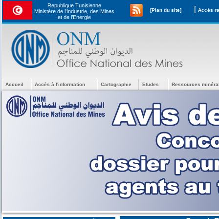
Republique Tunisienne
[
[Plan du site]
Ministère de l'Industrie, des Mines
et de l’Energie
Accueil
Accès à l'information
Cartographie
Etudes
Ressources minéra