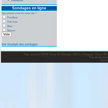
Prestations
Sondages en ligne
Que pensez-vous de notre site ?
Excellent
Très bien
Bien
Moyen
Voir résultats des sondages
Siège social de l'ONM 24,rue de L'Energie, 2035 La Charguia - Tunis
|
BP: 
Tous droits rése
Derniè