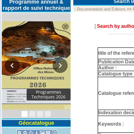
Programme annuel &
Search B
rapport de suivi technique
::
Documentation and Editions
>>
[
Search by autho
title of the refer
Publication Dat
Author :
Catalogue type 
Rapport d'activités
Catalogue refer
2024
Indexation deci
Géocatalogue
Keywords :