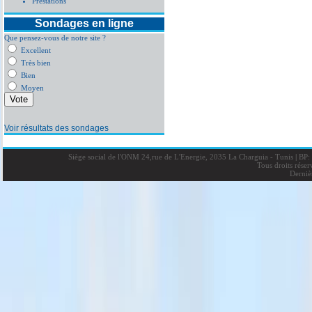
Prestations
Sondages en ligne
Que pensez-vous de notre site ?
Excellent
Très bien
Bien
Moyen
Voir résultats des sondages
Siège social de l'ONM 24,rue de L'Energie, 2035 La Charguia - Tunis
|
BP: 
Tous droits rése
Derniè