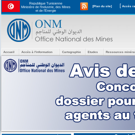
Republique Tunisienne
[
[Plan du site]
Ministère de l'Industrie, des Mines
et de l’Energie
Accueil
Accès à l'information
Cartographie
Etudes
Ressources minéra