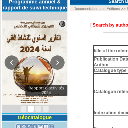
Programme annuel &
Search B
rapport de suivi technique
::
Documentation and Editions
>>
[
Search by autho
title of the refer
Publication Dat
Author :
Catalogue type 
Rapport d'activités
Catalogue refer
2024
Indexation deci
Géocatalogue