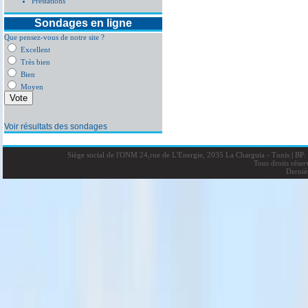
Prestations
Sondages en ligne
Que pensez-vous de notre site ?
Excellent
Très bien
Bien
Moyen
Voir résultats des sondages
Siège social de l'ONM 24,rue de L'Energie, 2035 La Charguia - Tunis
|
BP: 
Tous droits rése
Derniè