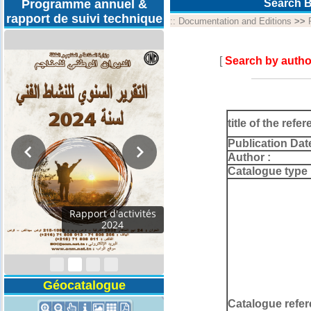
Programme annuel &
Search B
rapport de suivi technique
::
Documentation and Editions
>>
[
Search by autho
title of the refer
Publication Dat
Author :
Catalogue type 
Programmes
Techniques 2026
Géocatalogue
Catalogue refer