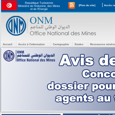
Republique Tunisienne
[
[Plan du site]
Ministère de l'Industrie, des Mines
et de l’Energie
Accueil
Accès à l'information
Cartographie
Etudes
Ressources minéra