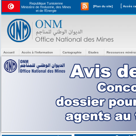
Republique Tunisienne
[
[Plan du site]
Ministère de l'Industrie, des Mines
et de l’Energie
Accueil
Accès à l'information
Cartographie
Etudes
Ressources minéra