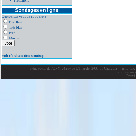
Prestations
Sondages en ligne
Que pensez-vous de notre site ?
Excellent
Très bien
Bien
Moyen
Voir résultats des sondages
Siège social de l'ONM 24,rue de L'Energie, 2035 La Charguia - Tunis
|
BP: 
Tous droits rése
Derniè