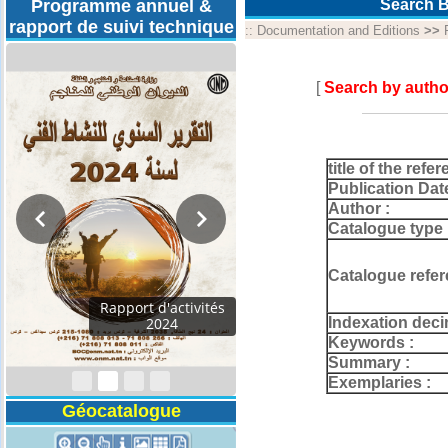
Programme annuel &
Search B
rapport de suivi technique
::
Documentation and Editions
>>
[
Search by autho
title of the refer
Publication Dat
Author :
Catalogue type 
Catalogue refer
Programmes
Indexation deci
Techniques 2026
Keywords :
Summary :
Exemplaries :
Géocatalogue