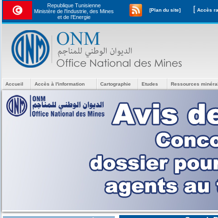
Republique Tunisienne
[
[Plan du site]
Ministère de l'Industrie, des Mines
et de l’Energie
Accueil
Accès à l'information
Cartographie
Etudes
Ressources minéra