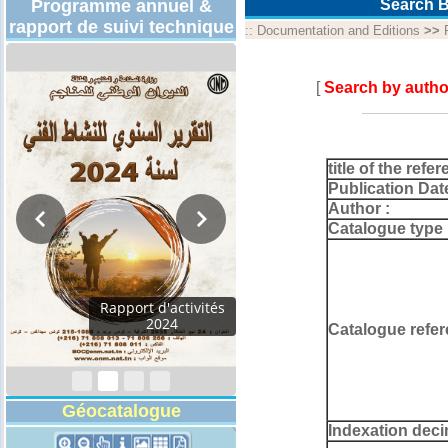
Programme annuel &
Search B
rapport de suivi technique
::
Documentation and Editions
>>
[
Search by autho
title of the refer
Publication Dat
Author :
Catalogue type 
Rapport d'activités
2024
Catalogue refer
Géocatalogue
Indexation deci