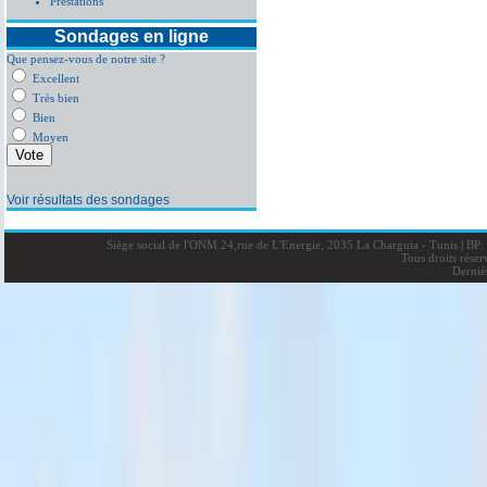
Prestations
Sondages en ligne
Que pensez-vous de notre site ?
Excellent
Très bien
Bien
Moyen
Voir résultats des sondages
Siège social de l'ONM 24,rue de L'Energie, 2035 La Charguia - Tunis
|
BP: 
Tous droits rése
Derniè