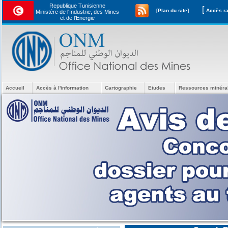
Republique Tunisienne
[
[Plan du site]
Ministère de l'Industrie, des Mines
et de l’Energie
Accueil
Accès à l'information
Cartographie
Etudes
Ressources minéra