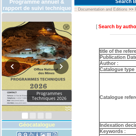
Programme annuel &
Search B
rapport de suivi technique
::
Documentation and Editions
>>
[
Search by autho
title of the refer
Publication Dat
Author :
Catalogue type 
Programmes
Catalogue refer
Techniques 2026
Géocatalogue
Indexation deci
Keywords :