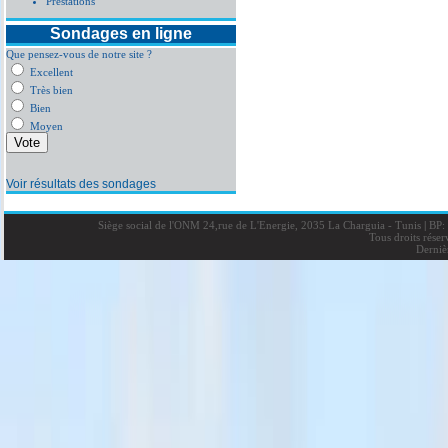
Prestations
Sondages en ligne
Que pensez-vous de notre site ?
Excellent
Très bien
Bien
Moyen
Voir résultats des sondages
Siège social de l'ONM 24,rue de L'Energie, 2035 La Charguia - Tunis
|
BP: 
Tous droits rése
Derniè