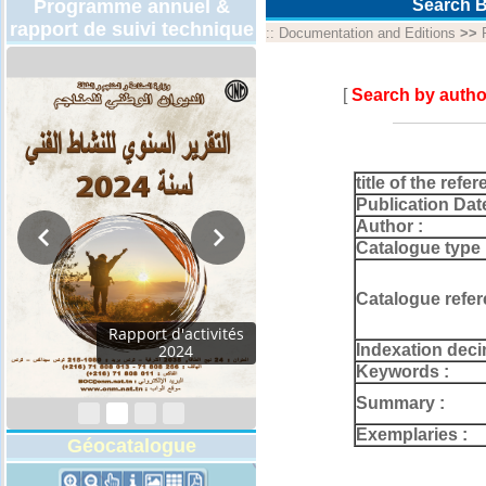
Programme annuel &
Search B
rapport de suivi technique
::
Documentation and Editions
>>
[
Search by autho
title of the refer
Publication Dat
Author :
Catalogue type 
Catalogue refer
Rapport d'activités
Indexation deci
2024
Keywords :
Summary :
Exemplaries :
Géocatalogue