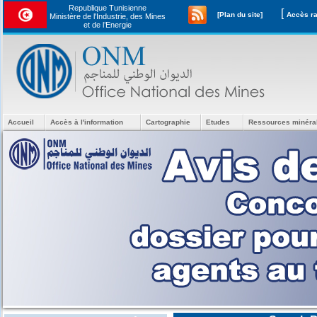
Republique Tunisienne
[
[Plan du site]
Ministère de l'Industrie, des Mines
et de l’Energie
Accueil
Accès à l'information
Cartographie
Etudes
Ressources minéra