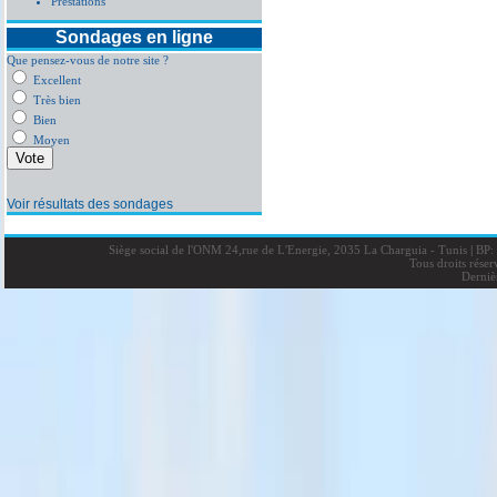
Prestations
Sondages en ligne
Que pensez-vous de notre site ?
Excellent
Très bien
Bien
Moyen
Voir résultats des sondages
Siège social de l'ONM 24,rue de L'Energie, 2035 La Charguia - Tunis
|
BP: 
Tous droits rése
Derniè