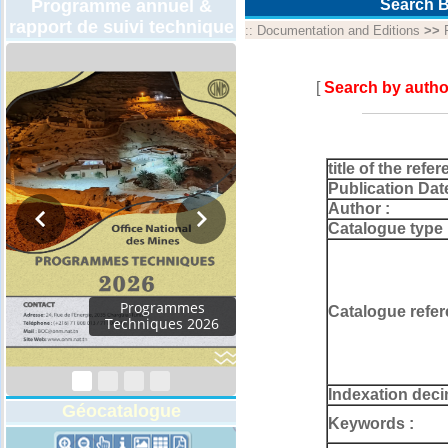
Programme annuel &
Search B
rapport de suivi technique
::
Documentation and Editions
>>
[
Search by autho
title of the refer
Publication Dat
Author :
Catalogue type 
Programmes
Catalogue refer
Techniques 2026
Indexation deci
Géocatalogue
Keywords :