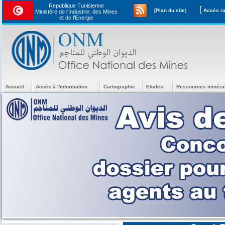
Republique Tunisienne
[
[Plan du site]
Ministère de l'Industrie, des Mines
et de l’Energie
Accueil
Accès à l'information
Cartographie
Etudes
Ressources minéra