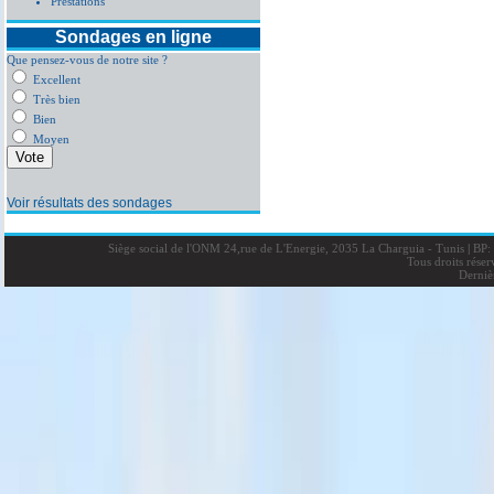
Prestations
Sondages en ligne
Que pensez-vous de notre site ?
Excellent
Très bien
Bien
Moyen
Voir résultats des sondages
Siège social de l'ONM 24,rue de L'Energie, 2035 La Charguia - Tunis
|
BP: 
Tous droits rése
Derniè