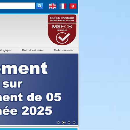
ologique
Doc. & éditions
Métadonnées