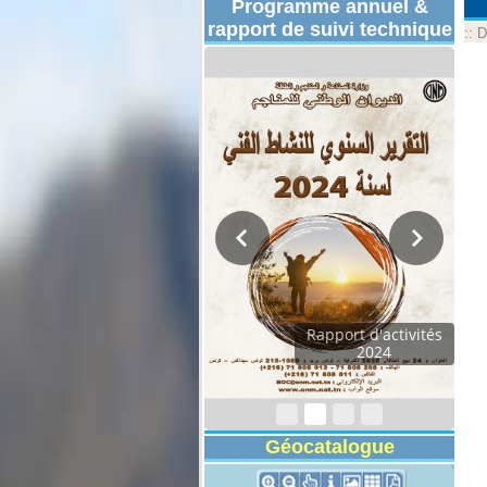
Programme annuel &
rapport de suivi technique
::
D
Rapport d'activités
2024
Géocatalogue