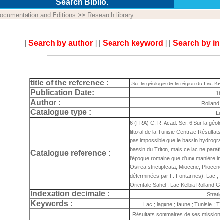
Search Biblio.
ocumentation and Editions
>>
Research library
[
Search by author
] [
Search keyword
] [
Search by i
title of the reference :
Sur la géologie de la région du Lac Kelb
Publication Date:
1
Author :
Rollan
Catalogue type :
L
6 (FRA) C. R. Acad. Sci. 6 Sur la géol
littoral de la Tunisie Centrale Résulta
pas impossible que le bassin hydrograp
bassin du Triton, mais ce lac ne para
Catalogue reference :
l'époque romaine que d'une manière in
Ostrea strictiplicata, Miocène, Pliocè
déterminées par F. Fontannes). Lac ; l
Orientale Sahel ; Lac Kelbia Rolland 
Indexation decimale :
Strat
Keywords :
Lac ; lagune ; faune ; Tunisie ; 
Résultats sommaires de ses missions.