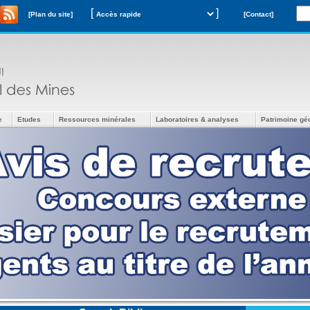
[
]
[Plan du site]
[Contact]
e
Etudes
Ressources minérales
Laboratoires & analyses
Patrimoine gé