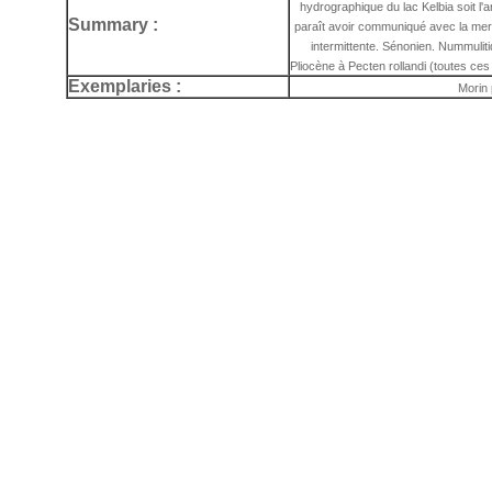
hydrographique du lac Kelbia soit l'
Summary :
paraît avoir communiqué avec la mer
intermittente. Sénonien. Nummuliti
Pliocène à Pecten rollandi (toutes ce
Exemplaries :
Morin 