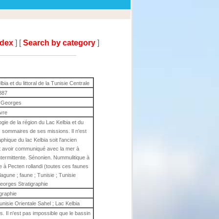
ndex
] [
Search by category
]
ia et du littoral de la Tunisie Centrale
887
d Georges
ivre
ogie de la région du Lac Kelbia et du
ts sommaires de ses missions. Il n'est
hique du lac Kelbia soit l'ancien
ît avoir communiqué avec la mer à
termittente. Sénonien. Nummulitique à
ne à Pecten rollandi (toutes ces faunes
agune ; faune ; Tunisie ; Tunisie
Georges Stratigraphie
igraphie
Tunisie Orientale Sahel ; Lac Kelbia
 Il n'est pas impossible que le bassin