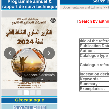
Programme annuel &
Search B
rapport de suivi technique
::
Documentation and Editions
>>
[
Search by autho
title of the refer
Publication Dat
Author :
Catalogue type 
Catalogue refer
Indexation deci
Programmes
Techniques 2026
Keywords :
Summary :
Exemplaries :
Géocatalogue