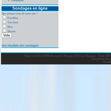
Prestations
Sondages en ligne
Que pensez-vous de notre site ?
Excellent
Très bien
Bien
Moyen
Voir résultats des sondages
Siège social de l'ONM 24,rue de L'Energie, 2035 La Charguia - Tunis
|
BP: 
Tous droits rése
Derniè