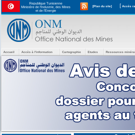
Republique Tunisienne
[
[Plan du site]
Ministère de l'Industrie, des Mines
et de l’Energie
Accueil
Accès à l'information
Cartographie
Etudes
Ressources minéra